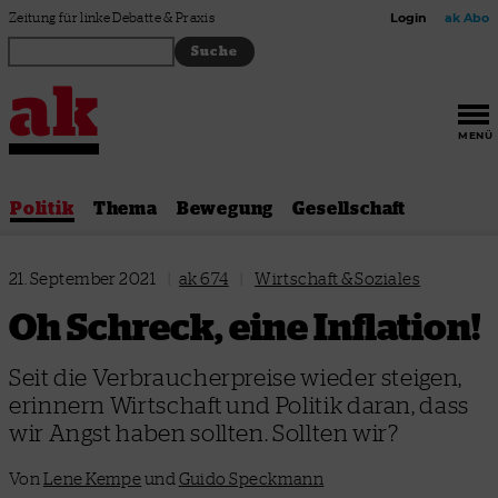
Zum Inhalt springen
Zeitung für linke Debatte & Praxis
Login
ak Abo
MENÜ
Politik
Thema
Bewegung
Gesellschaft
21. September 2021
|
ak 674
|
Wirtschaft & Soziales
Oh Schreck, eine Inflation!
Seit die Verbraucherpreise wieder steigen,
erinnern Wirtschaft und Politik daran, dass
wir Angst haben sollten. Sollten wir?
Von
Lene Kempe
und
Guido Speckmann