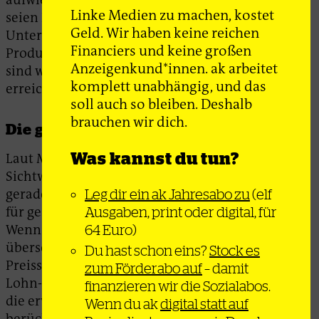
Linke Medien zu machen, kostet
seien Nachfragesteigerungen, die die
Geld. Wir haben keine reichen
Unternehmen an die Grenzen ihrer
Financiers und keine großen
Produktionskapazitäten bringen. Diese Grenzen
Anzeigenkund*innen. ak arbeitet
sind weder in Deutschland noch in Europa
komplett unabhängig, und das
erreicht.
soll auch so bleiben. Deshalb
brauchen wir dich.
Die gefährliche Lohn-Preis-Spirale
Was kannst du tun?
Laut Mainstream-VWL-Lehrbuch ist diese
Sichtweise falsch. Vielmehr könne eine Inflation
gerade durch höhere Löhne (eine Voraussetzung
Leg dir ein ak Jahresabo zu
(elf
für gesteigerte Nachfrage) getrieben werden.
Ausgaben, print oder digital, für
Wenn die Nominallöhne die Produktivität
64 Euro)
überschreiten, kann es demzufolge zu deutlichen
Du hast schon eins?
Stock es
Preissteigerungen kommen. Die sogenannte
zum Förderabo auf
– damit
Lohn-Preis-Spirale, der zufolge Gewerkschaften
finanzieren wir die Sozialabos.
die erwartete Inflation in ihren Lohnforderungen
Wenn du ak
digital statt auf
berücksichtigen, worauf Unternehmen dann mit