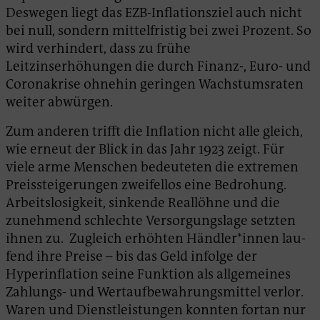
Deswegen liegt das EZB-Inflationsziel auch nicht
bei null, sondern mittelfristig bei zwei Prozent. So
wird verhindert, dass zu frühe
Leitzinserhöhungen die durch Finanz-, Euro- und
Coronakrise ohnehin geringen Wachstumsraten
weiter abwürgen.
Zum anderen trifft die Inflation nicht alle gleich,
wie erneut der Blick in das Jahr 1923 zeigt. Für
viele arme Menschen bedeuteten die extremen
Preissteigerungen zweifellos eine Bedrohung.
Arbeitslosigkeit, sinkende Reallöhne und die
zunehmend schlechte Versorgungslage setzten
ihnen zu. Zugleich erhöhten Händ­ler*innen lau­
fend ihre Prei­se – bis das Geld infolge der
Hyperinflation seine Funk­ti­on als all­ge­mei­nes
Zah­lungs- und Wert­auf­be­wah­rungs­mit­tel verlor.
Waren und Dienst­leis­tun­gen konnten fortan nur