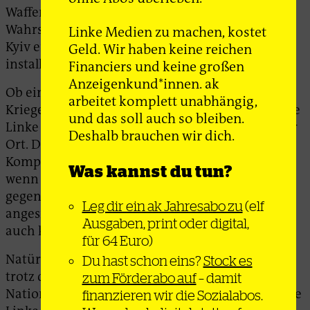
Waffenlieferungen der Krieg aller
Wahrscheinlichkeit nach bereits beendet und in
Linke Medien zu machen, kostet
Kyiv ein Marionettenregime von Putins Gnaden
Geld. Wir haben keine reichen
installiert wäre.
Financiers und keine großen
Anzeigenkund*innen. ak
Ob eine solche Kapitulation der Fortsetzung des
arbeitet komplett unabhängig,
Krieges vorzuziehen wäre, hat nicht die westliche
und das soll auch so bleiben.
Linke zu entscheiden, sondern die Menschen vor
Deshalb brauchen wir dich.
Ort. Das Gleiche gilt für alle denkbaren
Kompromisse und Verhandlungslösungen, auch
Was kannst du tun?
wenn für diese auf der Seite des Aggressors
gegenwärtig keine Bereitschaft zu erkennen und
Leg dir ein ak Jahresabo zu
(elf
angesichts der Erfahrungen der letzten Jahre
Ausgaben, print oder digital,
auch keine Vertragstreue zu erwarten ist.
für 64 Euro)
Natürlich ist die Bevölkerung in der Ukraine –
Du hast schon eins?
Stock es
trotz des durch den Überfall weiter angeheizten
zum Förderabo auf
– damit
Nationalismus – keine homogene Einheit. Gerade
finanzieren wir die Sozialabos.