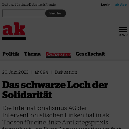
Zum Inhalt springen
Zeitung für linke Debatte & Praxis
Login
ak Abo
MENÜ
Politik
Thema
Bewegung
Gesellschaft
20. Juni 2023
|
ak 694
|
Diskussion
Das schwarze Loch der
Solidarität
Die Internationalismus AG der
Interventionistischen Linken hat in ak
Thesen für eine linke Antikriegspraxis