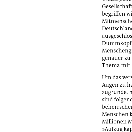
Gesellschaft
begriffen w
Mitmenschen
Deutschland
ausgeschlos
Dummkopf zu
Menschengru
genauer zu v
Thema mit e
Um das vers
Augen zu ha
zugrunde, m
sind folge
beherrschen
Menschen kö
Millionen M
»Aufzug kap