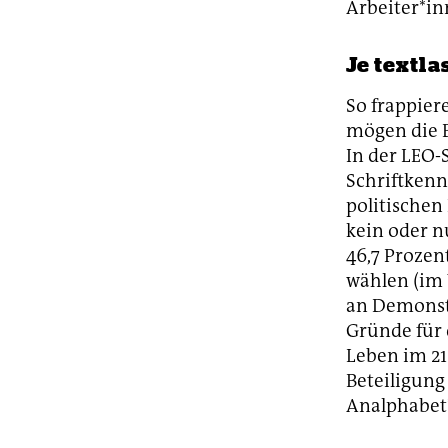
Arbeiter*in
Je textl
So frappier
mögen die B
In der LEO-
Schriftkenn
politischen
kein oder n
46,7 Prozen
wählen (im 
an Demonstr
Gründe für 
Leben im 21.
Beteiligung
Analphabet