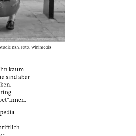
-Studie nah. Foto:
Wikimedia
 ihn kaum
ie sind aber
nken.
ering
bet*innen.
ipedia
riftlich
er