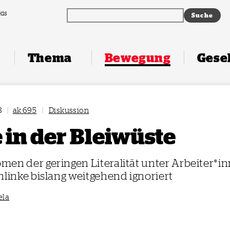
xis
Thema
Bewegung
Gesel
3
|
ak 695
|
Diskussion
 in der Bleiwüste
en der geringen Literalität unter Arbeiter*i
nlinke bislang weitgehend ignoriert
ela