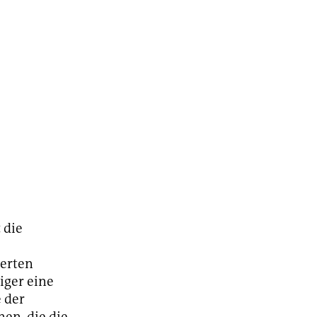
t die
ierten
iger eine
e der
en, die die