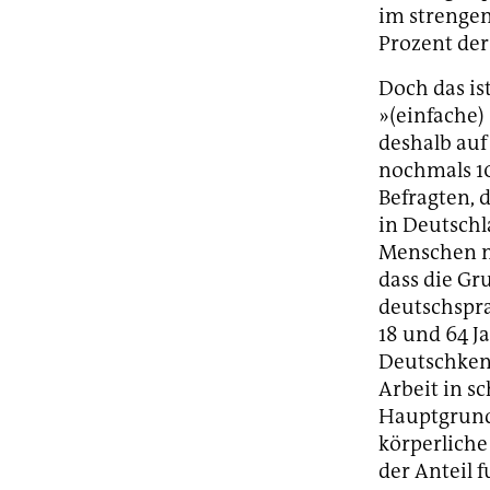
im strengen
Prozent der
Doch das is
»(einfache)
deshalb au
nochmals 10
Befragten, 
in Deutschl
Menschen nu
dass die Gr
deutschspra
18 und 64 J
Deutschkenn
Arbeit in s
Hauptgrund 
körperliche
der Anteil 