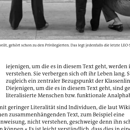
eilt, gehört schon zu den Privilegierten. Das legt jedenfalls die letzte LEO
D
iejenigen, um die es in diesem Text geht, werden
verstehen. Sie verbergen sich oft ihr Leben lang. S
zugleich ein zentraler Bezugspunkt der Klassenli
Diejenigen, um die es in diesem Text geht, sind g
literalisierte Menschen bzw. funktionale Analpha
t geringer Literalität sind Individuen, die laut Wik
inen zusammenhängenden Text, zum Beispiel eine
weisung, nicht verstehen, geschweige denn ihn sch
können.« Es ist leicht verständlich, dass dies in ein