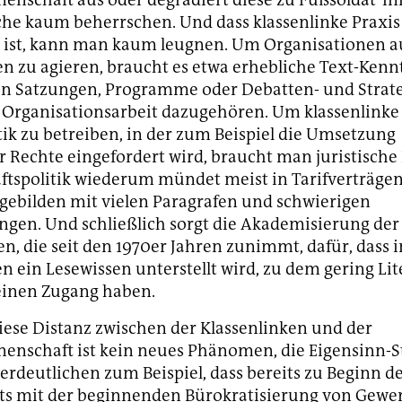
che kaum beherrschen. Und dass klassenlinke Praxis
ig ist, kann man kaum leugnen. Um Organisationen 
en zu agieren, braucht es etwa erhebliche Text-Kenn
n Satzungen, Programme oder Debatten- und Strate
r Organisationsarbeit dazugehören. Um klassenlinke
ik zu betreiben, in der zum Beispiel die Umsetzung
 Rechte eingefordert wird, braucht man juristische
tspolitik wiederum mündet meist in Tarifverträgen,
gebilden mit vielen Paragrafen und schwierigen
gen. Und schließlich sorgt die Akademisierung der
en, die seit den 1970er Jahren zunimmt, dafür, dass 
n ein Lesewissen unterstellt wird, zu dem gering Lite
einen Zugang haben.
iese Distanz zwischen der Klassenlinken und der
nenschaft ist kein neues Phänomen, die Eigensinn-
verdeutlichen zum Beispiel, dass bereits zu Beginn de
ts mit der beginnenden Bürokratisierung von Gewe