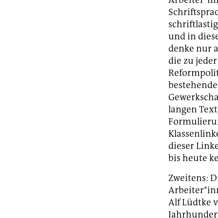
Schriftspra
schriftlast
und in dies
denke nur a
die zu jede
Reformpolit
bestehender
Gewerkschaf
langen Text
Formulierun
Klassenlink
dieser Linke
bis heute k
Zweitens: D
Arbeiter*in
Alf Lüdtke 
Jahrhunder