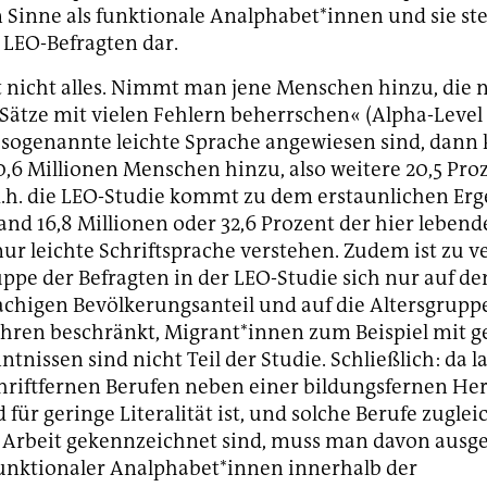
 Sinne als funktionale Analphabet*innen und sie stel
 LEO-Befragten dar.
t nicht alles. Nimmt man jene Menschen hinzu, die 
 Sätze mit vielen Fehlern beherrschen« (Alpha-Level 
f sogenannte leichte Sprache angewiesen sind, da
,6 Millionen Menschen hinzu, also weitere 20,5 Pro
d.h. die LEO-Studie kommt zu dem erstaunlichen Erg
and 16,8 Millionen oder 32,6 Prozent der hier leben
r leichte Schriftsprache verstehen. Zudem ist zu 
uppe der Befragten in der LEO-Studie sich nur auf de
chigen Bevölkerungsanteil und auf die Altersgrupp
ahren beschränkt, Migrant*innen zum Beispiel mit g
tnissen sind nicht Teil der Studie. Schließlich: da l
chriftfernen Berufen neben einer bildungsfernen He
für geringe Literalität ist, und solche Berufe zugle
 Arbeit gekennzeichnet sind, muss man davon ausge
funktionaler Analphabet*innen innerhalb der