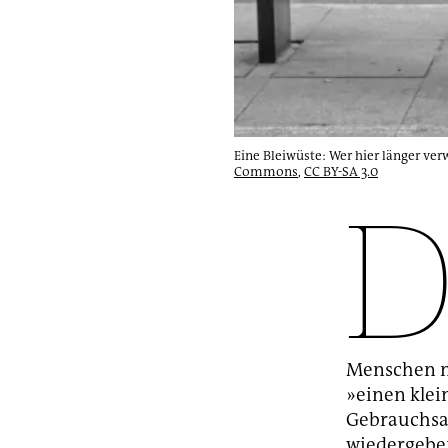
Eine Bleiwüste: Wer hier länger verw
Commons
,
CC BY-SA 3.0
Menschen mi
»einen kle
Gebrauchsan
wiedergeben 