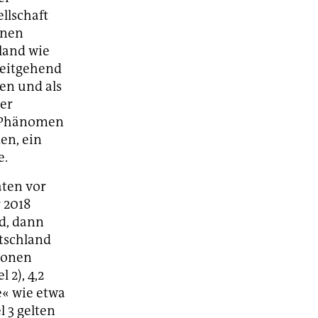
ellschaft
inen
land wie
weitgehend
den und als
ner
e Phänomen
en, ein
e.
aten vor
 2018
d, dann
tschland
lionen
 2), 4,2
e« wie etwa
 3 gelten