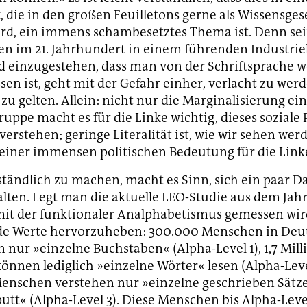
, die in den großen Feuilletons gerne als Wissensges
ird, ein immens schambesetztes Thema ist. Denn se
 im 21. Jahrhundert in einem führenden Industrie
 einzugestehen, dass man von der Schriftsprache 
sen ist, geht mit der Gefahr einher, verlacht zu wer
 gelten. Allein: nicht nur die Marginalisierung ei
ppe macht es für die Linke wichtig, dieses sozial
erstehen; geringe Literalität ist, wie wir sehen werd
iner immensen politischen Bedeutung für die Link
tändlich zu machen, macht es Sinn, sich ein paar D
lten. Legt man die aktuelle LEO-Studie aus dem Jahr
it der funktionaler Analphabetismus gemessen wir
nde Werte hervorzuheben: 300.000 Menschen in Deu
 nur »einzelne Buchstaben« (Alpha-Level 1), 1,7 Mil
nnen lediglich »einzelne Wörter« lesen (Alpha-Level
enschen verstehen nur »einzelne geschrieben Sätz
utt« (Alpha-Level 3). Diese Menschen bis Alpha-Level