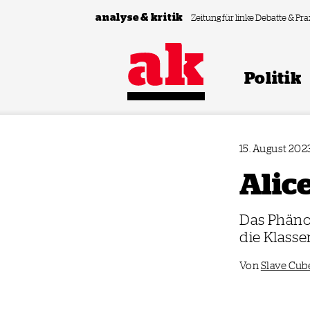
Zum Inhalt springen
analyse & kritik
Zeitung für linke Debatte & Pra
Politik
15. August 202
Alice
Das Phänom
die Klasse
Von
Slave Cub