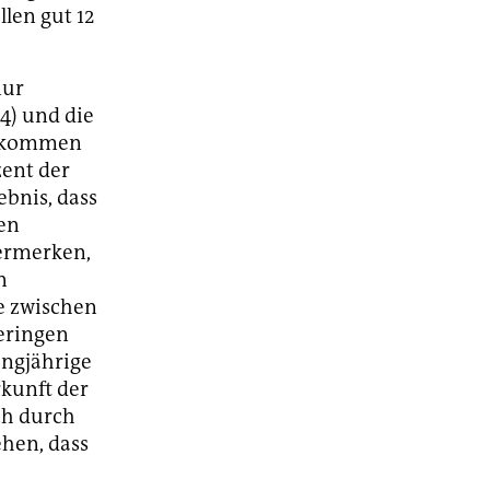
len gut 12
nur
4) und die
nn kommen
zent der
ebnis, dass
den
vermerken,
n
e zwischen
eringen
angjährige
rkunft der
ich durch
hen, dass