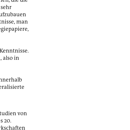
 sehr
aufzubauen
tnisse, man
giepapiere,
 Kenntnisse.
 also in
innerhalb
ralisierte
Studien von
s 20.
rkschaften