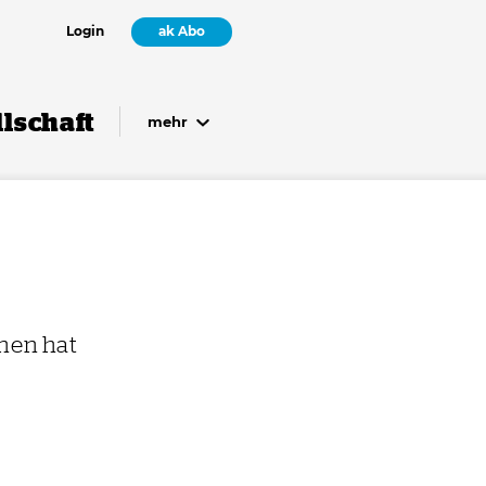
Login
ak Abo
lschaft
mehr
nnen hat