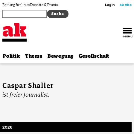
Zum Inhalt springen
Zeitung für linke Debatte & Praxis
Login
ak Abo
MENÜ
Politik
Thema
Bewegung
Gesellschaft
Caspar Shaller
ist freier Journalist.
2026