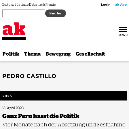
Zum Inhalt springen
Zeitung für linke Debatte & Praxis
Login
ak Abo
MENÜ
Politik
Thema
Bewegung
Gesellschaft
PEDRO CASTILLO
2023
18. April 2023
Ganz Peru hasst die Politik
Vier Monate nach der Absetzung und Festnahme