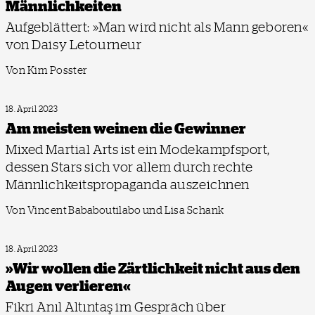
Männlichkeiten
Aufgeblättert: »Man wird nicht als Mann geboren«
von Daisy Letourneur
Von Kim Posster
18. April 2023
Am meisten weinen die Gewinner
Mixed Martial Arts ist ein Modekampfsport,
dessen Stars sich vor allem durch rechte
Männlichkeits­propaganda auszeichnen
Von Vincent Bababoutilabo und Lisa Schank
18. April 2023
»Wir wollen die Zärtlichkeit nicht aus den
Augen verlieren«
Fikri Anıl Altıntaş im Gespräch über