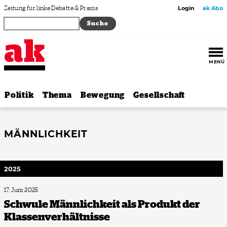
Zum Inhalt springen
Zeitung für linke Debatte & Praxis
Login
ak Abo
MENÜ
Politik
Thema
Bewegung
Gesellschaft
MÄNNLICHKEIT
2025
17. Juni 2025
Schwule Männlichkeit als Produkt der
Klassenverhältnisse