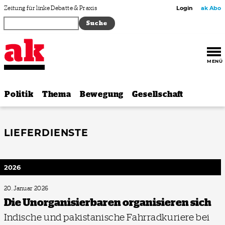
Zum Inhalt springen
Zeitung für linke Debatte & Praxis
Login
ak Abo
MENÜ
Politik
Thema
Bewegung
Gesellschaft
LIEFERDIENSTE
2026
20. Januar 2026
Die Unorgani­sierbaren organisieren sich
Indische und pakistanische Fahrradkuriere bei