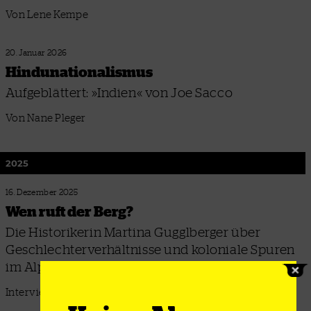
Von Lene Kempe
20. Januar 2026
Hindunationalismus
Aufgeblättert: »Indien« von Joe Sacco
Von Nane Pleger
2025
16. Dezember 2025
Wen ruft der Berg?
Die Historikerin Martina Gugglberger über
Geschlechterverhältnisse und koloniale Spuren
im Alpinismus
Interview: Nelli Tügel