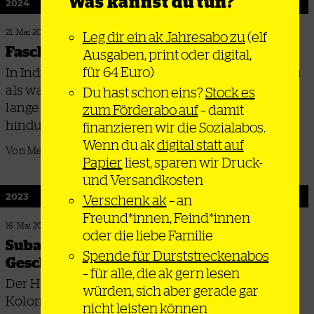
Was kannst du tun?
2024
21. Mai 2024
Leg dir ein ak Jahresabo zu
(elf
Faschismus in Orange
Ausgaben, print oder digital,
für 64 Euro)
In Indien gilt die Wiederwahl von Narendra Modi
als wahrscheinlich, sein Erfolg lässt sich durch
Du hast schon eins?
Stock es
lange Organisierungsarbeit der
zum Förderabo auf
– damit
hindunationalistischen Bewegung erklären
finanzieren wir die Sozialabos.
Wenn du ak
digital statt auf
Von Merle Groß
Papier
liest, sparen wir Druck-
und Versandkosten
2023
Verschenk ak
– an
Freund*innen, Feind*innen
16. Mai 2023
oder die liebe Familie
Subalterne und die Befreiung der
Spende für Durststreckenabos
Geschichte
– für alle, die ak gern lesen
Der Historiker Ranajit Guha schrieb gegen
würden, sich aber gerade gar
Kolonialismus und Elitismus an und gab den
nicht leisten können