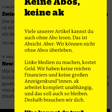
Keine Abos,
9. Mai 2025
keine ak
Zwischen Memes und Marsch­flugkörpern
Der indisch-pakistanische Konflikt um Kaschmir
ist erneut eskaliert – dabei geht es um weit mehr
Viele unserer Artikel kannst du
als die Kontrolle über Territorien
auch ohne Abo lesen. Das ist
Absicht. Aber: Wir können nicht
Von Ayesha Khan
ohne Abos überleben.
18. März 2025
Linke Medien zu machen, kostet
New Kids on the Blockkonfrontation
Geld. Wir haben keine reichen
Wie wird der Abschied der USA aus der Rolle der
Financiers und keine großen
Schutzmacht Europas in anderen Teilen der Welt
Anzeigenkund*innen. ak
gesehen, wie positionieren sich Regierungen und
arbeitet komplett unabhängig,
was denken Linke über die Neuordnung der
und das soll auch so bleiben.
Staatenwelt?
Deshalb brauchen wir dich.