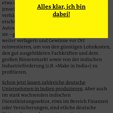
etwa deutsche Autobauer kaum Chancen haben,
Alles klar, ich bin
jenseits des Premium-Segments, das nur für eine
dabei!
verhältnismäßig kleine indische Oberschicht
erschwinglich ist, in Deutschland produzierte
Autos in Indien abzusetzen. Stattdessen dürften
sie – genau wie in China – Produktionsstandorte
weiter verlagern und Gewinne vor Ort
reinvestieren, um von den günstigen Lohnkosten,
den gut ausgebildeten Fachkräften und dem
großen Binnenmarkt sowie von der indischen
Industrieförderung (z.B. »Make in India«) zu
profitieren.
Schon jetzt lassen zahlreiche deutsche
Unternehmen in Indien produzieren
. Aber auch
im stark wachsenden indischen
Dienstleistungssektor, etwa im Bereich Finanzen
oder Versicherungen, sind etliche deutsche