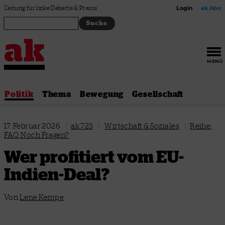
Zum Inhalt springen
Zeitung für linke Debatte & Praxis
Login
ak Abo
MENÜ
Politik
Thema
Bewegung
Gesellschaft
17. Februar 2026
|
ak 723
|
Wirtschaft & Soziales
|
Reihe:
FAQ. Noch Fragen?
Wer profitiert vom EU-
Indien-Deal?
Von
Lene Kempe