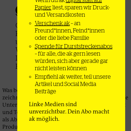
Papier
liest, sparen wir Druck-
und Versandkosten
Verschenk ak
– an
Circa vier Milliarden Euro
Freund*innen, Feind*innen
Kosteneinsparungen jährlich
oder die liebe Familie
und eine Verdopplung des
Spende für Durststreckenabos
Warenhandels Richtung
– für alle, die ak gern lesen
Indien bis 2032 erhofft sich die
würden, sich aber gerade gar
EU.
nicht leisten können
Empfiehl ak weiter, teil unsere
Artikel und Social Media
Was bedeutet all das in der Praxis? Schon jetzt
Beiträge
zeichnet sich ab, dass Indien für viele europäische
Linke Medien sind
Unternehmen vor allem als Produktionsstandort
unverzichtbar. Dein Abo macht
und Teil der Wertschöpfungskette, und weniger
ak möglich.
als Absatzmarkt für in Europa hergestellte
Produkte, interessant werden wird. So dürften