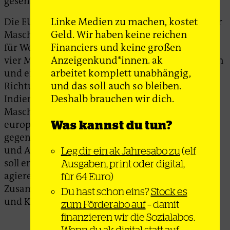
gesenkt werden.
Linke Medien zu machen, kostet
Die EU verspricht sich von den Zollsenkungen für
Geld. Wir haben keine reichen
Maschinen, Chemikalien, oder Autos, aber auch
Financiers und keine großen
für Wein oder Süßigkeiten zu profitieren. Circa
Anzeigenkund*innen. ak
vier Milliarden Euro Kosteneinsparungen jährlich
arbeitet komplett unabhängig,
und eine Verdopplung des Warenhandels
und das soll auch so bleiben.
Richtung Indien bis 2032 werden prognostiziert.
Deshalb brauchen wir dich.
Indien wiederum könnte künftig deutlich mehr
Maschinen, Kleidung oder Generika auf den
Was kannst du tun?
europäischen Markt liefern. Aber auch der
gegenseitige Zugang zum Dienstleistungssektor
und Arbeitsmarkt (Stichwort Fachkräftemangel)
Leg dir ein ak Jahresabo zu
(elf
soll erleichtert sowie eine (unverbindlich
Ausgaben, print oder digital,
agierende) Plattform für den Dialog und die
für 64 Euro)
Zusammenarbeit in handelsbezogenen Umwelt-
Du hast schon eins?
Stock es
und Klimafragen ins Leben gerufen werden.
zum Förderabo auf
– damit
finanzieren wir die Sozialabos.
Wenn du ak
digital statt auf