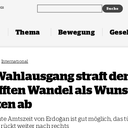
xis
Thema
Bewegung
Gesel
International
Wahlausgang straft de
fften Wandel als Wuns
en ab
te Amtszeit von Erdoğan ist gut möglich, das 
rückt weiter nach rechts