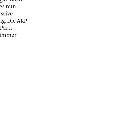
des nun
ssive
ig. Die AKP
Parti
t immer