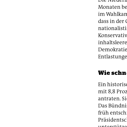
Monaten bes
im Wahlkamp
dass in de
nationalist
Konservativ
inhaltslee
Demokratie 
Entlastunge
Wie schn
Ein historis
mit 8,8 Pro
antraten. S
Das Bündnis
früh entsch
Präsidentsc
unterstütze