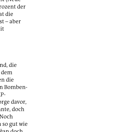
Prozent der
at die
t – aber
it
nd, die
r dem
en die
on Bomben-
KP-
orge davor,
nnte, doch
 Noch
 so gut wie
oğan doch