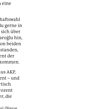
n eine
chaftswahl
lu gerne in
 sich über
aroğlu hin,
von beiden
tstanden,
ent der
l kommen.
aus AKP,
ent – und
rtisch
rozent
r, die
isi (Neue