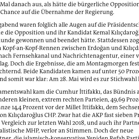
Mal danach aus, als hätte die bürgerliche Oppositio
e Chance auf die Übernahme der Regierung.
bend waren folglich alle Augen auf die Präsidents
die die Opposition und ihr Kandidat Kemal Kılıçdaroğ
Runde gewonnen und beendet hätte. Stattdessen zog
 Kopf-an-Kopf-Rennen zwischen Erdoğan und Kılıçd
 nach Fernsehkanal und Nachrichtenagentur, einer 
lag. Doch die Ergebnisse, die am Montagmorgen fes
hternd. Beide Kandidaten kamen auf unter 50 Proz
d somit war klar: Am 28. Mai wird es zur Stichwah
lamentswahl kam die Cumhur İttifakkı, das Bündnis 
eren kleinen, extrem rechten Parteien, 49,69 Proz
nze 14,4 Prozent vor der Millet İttifakkı, dem Sechse
on Kılıçdaroğlus CHP. Zwar hat die AKP fast sieben P
 Vergleich zur letzten Wahl 2018, und auch ihr Partne
alistische MHP, verlor an Stimmen. Doch der neue
ner, die islamisch-konservative Yeniden Refah Part