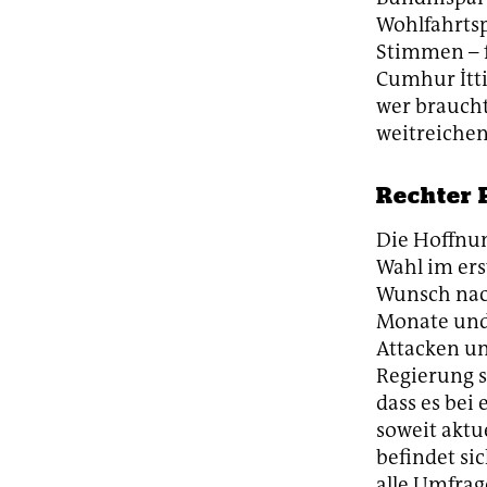
Wohlfahrtsp
Stimmen – f
Cumhur İtti
wer braucht
weitreichen
Rechter 
Die Hoffnun
Wahl im ers
Wunsch nach
Monate und
Attacken un
Regierung s
dass es bei
soweit aktu
befindet si
alle Umfrag