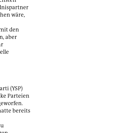
dnispartner
chen wäre,
 mit den
n, aber
hr
elle
arti (YSP)
ke Parteien
geworfen.
atte bereits
zu
gen