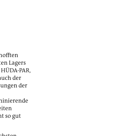
rhofften
ten Lagers
ie HÜDA-PAR,
auch der
tungen der
minierende
iten
t so gut
ächsten