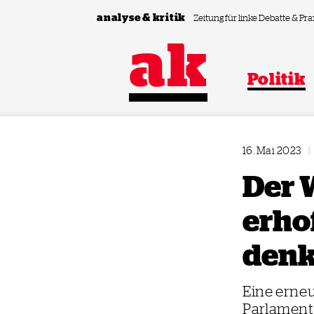
Zum Inhalt springen
analyse & kritik
Zeitung für linke Debatte & Pra
Politik
16. Mai 2023
|
Der 
erho
denk
Eine erneu
Parlament 