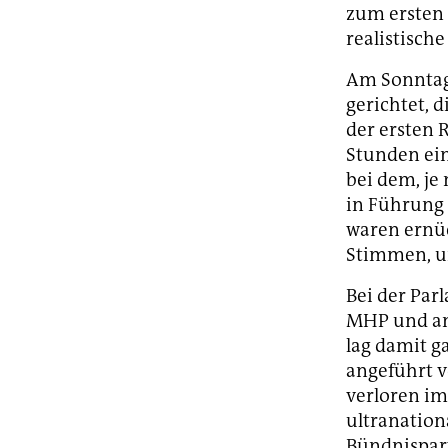
zum ersten 
realistisch
Am Sonntaga
gerichtet, 
der ersten 
Stunden ein
bei dem, je
in Führung 
waren ernüc
Stimmen, un
Bei der Par
MHP und and
lag damit ga
angeführt v
verloren im
ultranation
Bündnispart