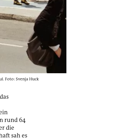
ul. Foto: Svenja Huck
 das
ein
on rund 64
er die
haft sah es