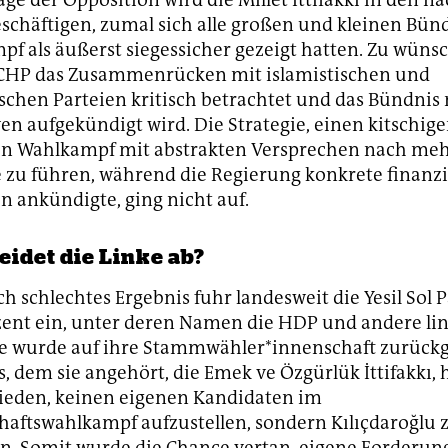
chäftigen, zumal sich alle großen und kleinen Bün
f als äußerst siegessicher gezeigt hatten. Zu wüns
r CHP das Zusammenrücken mit islamistischen und
ischen Parteien kritisch betrachtet und das Bündnis
en aufgekündigt wird. Die Strategie, einen kitschige
ren Wahlkampf mit abstrakten Versprechen nach me
zu führen, während die Regierung konkrete finanzi
n ankündigte, ging nicht auf.
eidet die Linke ab?
ch schlechtes Ergebnis fuhr landesweit die Yesil Sol P
zent ein, unter deren Namen die HDP und andere lin
ie wurde auf ihre Stammwähler*innenschaft zurück
, dem sie angehört, die Emek ve Özgürlük İttifakkı, h
ieden, keinen eigenen Kandidaten im
haftswahlkampf aufzustellen, sondern Kılıçdaroğlu 
n. Somit wurde die Chance vertan, eigene Forderun