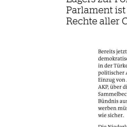
Parlament is
Rechte aller 
Bereits jetz
demokratisc
in der Türk
politischer
Einzug von
AKP, über d
Sammelbeck
Bündnis au
werben müss
wie sicher.
Die Niederl