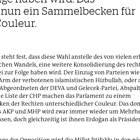
t nun ein Sammelbecken für
Couleur.
t steht fest, dass diese Wahl anstelle des von vielen e
hen Wandels, eine weitere Konsolidierung des rech
ei zur Folge haben wird. Der Einzug von Parteien w
 Arm der verbotenen islamistischen Hizbullah, oder 
 Abgeordneten der DEVA und Gelecek-Partei, Abspal
ie Liste der CHP machen das Parlament zu einem
en der Rechten unterschiedlicher Couleur. Das do
s AKP und MHP wird zwar immer wieder um Mehrhe
en, doch gleichzeitig ist ihnen Erdoğan als Präsiden
age der Opposition wird die Millet İttifakkı in den n