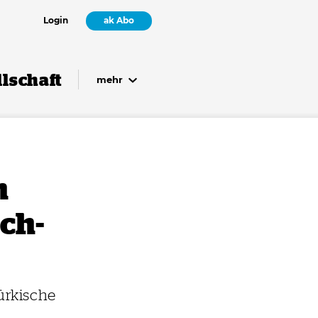
Login
ak Abo
lschaft
mehr
n
ch­
türkische