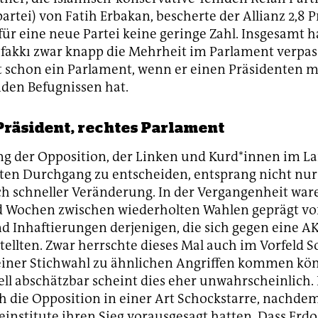
artei) von Fatih Erbakan, bescherte der Allianz 2,8 
ür eine neue Partei keine geringe Zahl. Insgesamt h
fakkı zwar knapp die Mehrheit im Parlament verpass
 schon ein Parlament, wenn er einen Präsidenten m
den Befugnissen hat.
Präsident, rechtes Parlament
g der Opposition, der Linken und Kurd*innen im La
ten Durchgang zu entscheiden, entsprang nicht nu
 schneller Veränderung. In der Vergangenheit war
 Wochen zwischen wiederholten Wahlen geprägt v
d Inhaftierungen derjenigen, die sich gegen eine A
tellten. Zwar herrschte dieses Mal auch im Vorfeld S
 einer Stichwahl zu ähnlichen Angriffen kommen kö
ell abschätzbar scheint dies eher unwahrscheinlich.
ch die Opposition in einer Art Schockstarre, nachdem
einstitute ihren Sieg vorausgesagt hatten. Dass Erd