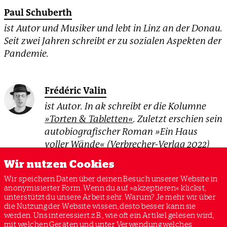
Paul Schuberth
ist Autor und Musiker und lebt in Linz an der Donau.
Seit zwei Jahren schreibt er zu sozialen Aspekten der
Pandemie.
Frédéric Valin
ist Autor. In ak schreibt er die Kolumne
»Torten & Tabletten«
. Zuletzt erschien sein
autobiografischer Roman »Ein Haus
voller Wände« (Verbrecher-Verlag 2022)
über seine Arbeit als Pfleger.
Wir nutzen Cookies
Wir speichern Daten über deinen Besuch unserer Website in
anonymisierter Form. Wenn du auf »akzeptieren« klickst,
unterstützt du unsere Arbeit sehr. Warum? Je mehr wir über
CORONAVIRUS
COVID-19
KINDERKLINIKEN
LONG COVID
die Nutzung der Website wissen, desto besser kann sie
PANDEMIE
OMIKRON
werden. Uns interessiert z.B., wie oft ein Artikel gelesen wird,
mit welchen Geräten und unter Verwendung welches