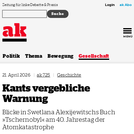
Zum Inhalt springen
Zeitung für linke Debatte & Praxis
Login
ak Abo
MENÜ
Politik
Thema
Bewegung
Gesellschaft
21. April 2026
|
ak 725
|
Geschichte
Kants vergebliche
Warnung
Blicke in Swetlana Alexijewitschs Buch
»Tschernobyl«
am 40. Jahrestag der
Atomkatastrophe