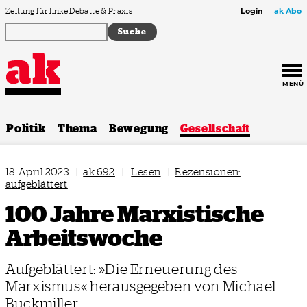
Zum Inhalt springen
Zeitung für linke Debatte & Praxis
Login
ak Abo
MENÜ
Politik
Thema
Bewegung
Gesellschaft
18. April 2023
|
ak 692
|
Lesen
|
Rezensionen:
aufgeblättert
100 Jahre Marxistische
Arbeitswoche
Aufgeblättert: »Die Erneuerung des
Marxismus« herausgegeben von Michael
Buckmiller