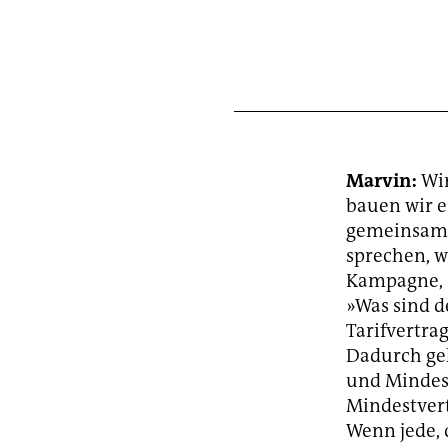
Marvin:
Wir
bauen wir e
gemeinsam 
sprechen, wa
Kampagne, d
»Was sind d
Tarifvertrag
Dadurch ge
und Mindest
Mindestvert
Wenn jede, 