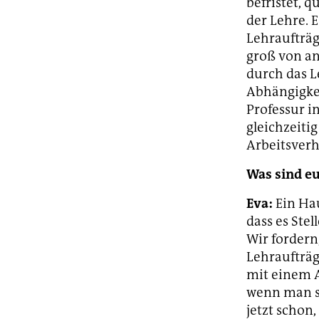
befristet, 
der Lehre. 
Lehraufträg
groß von an
durch das L
Abhängigkei
Professur i
gleichzeitig
Arbeitsverh
Was sind e
Eva:
Ein Hau
dass es Ste
Wir fordern
Lehraufträg
mit einem A
wenn man si
jetzt schon