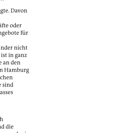
igte. Davon
äfte oder
ngebote für
änder nicht
ist in ganz
e an den
. In Hamburg
ischen
e sind
rasses
ch
nd die