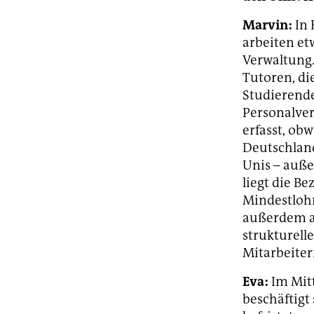
Marvin:
In 
arbeiten et
Verwaltung.
Tutoren, di
Studierende
Personalver
erfasst, obw
Deutschland
Unis – auße
liegt die B
Mindestlohn
außerdem au
strukturell
Mitarbeiter
Eva:
Im Mitt
beschäftigt 