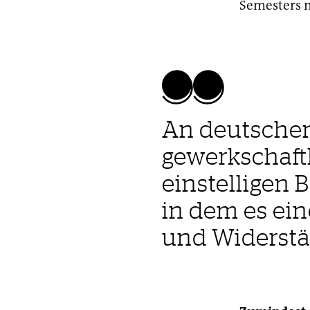
Semesters n
An deutschen
gewerkschaft
einstelligen B
in dem es ei
und Widerstän