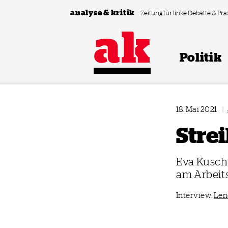
Zum Inhalt springen
analyse & kritik
Zeitung für linke Debatte & Pra
Politik
18. Mai 2021
|
Stre
Eva Kuschi
am Arbeits
Interview:
Len