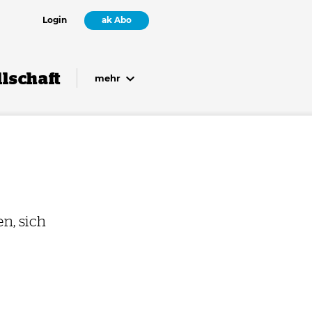
Login
ak Abo
lschaft
mehr
n, sich