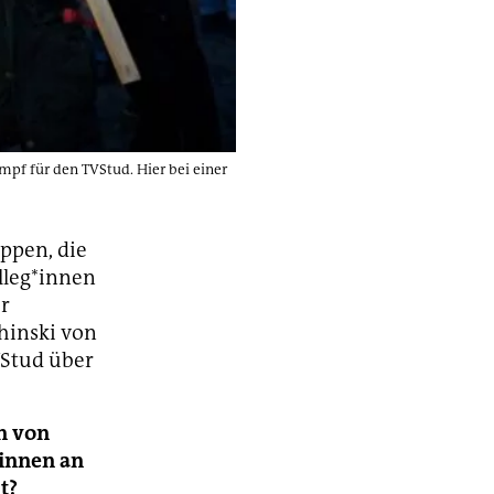
ampf für den TVStud. Hier bei einer
ppen, die
lleg*innen
er
hinski von
VStud über
n von
rinnen an
t?