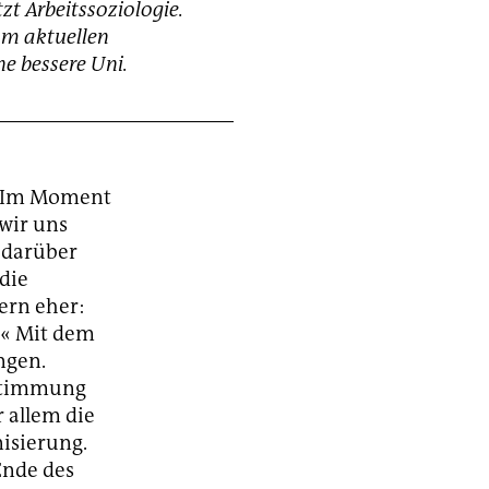
tzt Arbeitssoziologie.
om aktuellen
e bessere Uni.
. Im Moment
wir uns
 darüber
 die
ern eher:
?« Mit dem
ngen.
estimmung
 allem die
nisierung.
Ende des