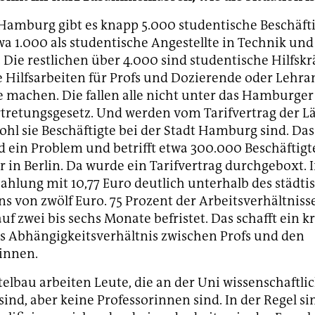
Hamburg gibt es knapp 5.000 studentische Beschäft
wa 1.000 als studentische Angestellte in Technik und
 Die restlichen über 4.000 sind studentische Hilfskr
e Hilfsarbeiten für Profs und Dozierende oder Lehra
 machen. Die fallen alle nicht unter das Hamburger
tretungsgesetz. Und werden vom Tarifvertrag der L
ohl sie Beschäftigte bei der Stadt Hamburg sind. Das 
 ein Problem und betrifft etwa 300.000 Beschäftigt
r in Berlin. Da wurde ein Tarifvertrag durchgeboxt
ezahlung mit 10,77 Euro deutlich unterhalb des städt
s von zwölf Euro. 75 Prozent der Arbeitsverhältniss
f zwei bis sechs Monate befristet. Das schafft ein k
es Abhängigkeitsverhältnis zwischen Profs und den
innen.
elbau arbeiten Leute, die an der Uni wissenschaftli
sind, aber keine Professorinnen sind. In der Regel si