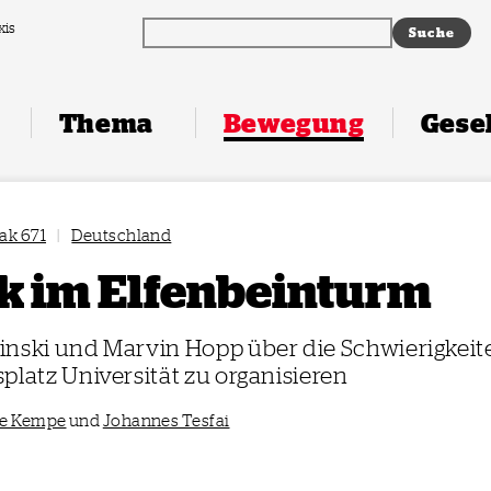
xis
Thema
Bewegung
Gesel
ak 671
|
Deutschland
ik im Elfenbeinturm
nski und Marvin Hopp über die Schwierigkeite
platz Universität zu organisieren
e Kempe
und
Johannes Tesfai