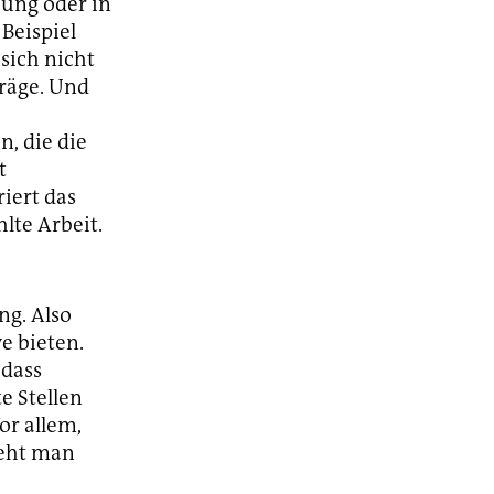
hung oder in
 Beispiel
sich nicht
träge. Und
, die die
t
riert das
lte Arbeit.
ng. Also
e bieten.
 dass
e Stellen
or allem,
ieht man