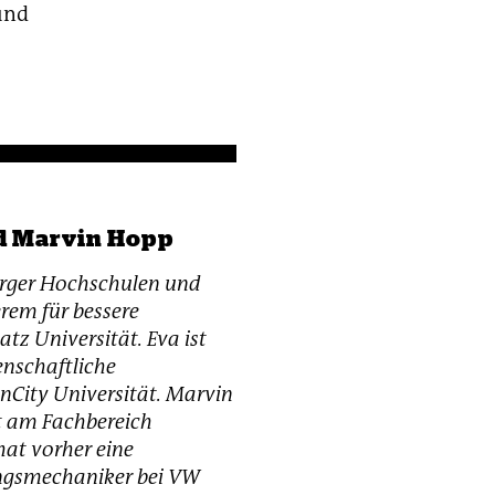
und
d Marvin Hopp
rger Hochschulen und
erem für bessere
tz Universität. Eva ist
enschaftliche
nCity Universität. Marvin
ft am Fachbereich
hat vorher eine
ngsmechaniker bei VW