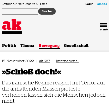
Zum Inhalt springen
Zeitung für linke Debatte & Praxis
Login
ak Abo
MENÜ
Politik
Thema
Bewegung
Gesellschaft
15. November 2022
|
ak 687
|
International
»Schieß doch!«
Das iranische Regime reagiert mit Terror auf
die anhaltenden Massenproteste –
vertreiben lassen sich die Menschen jedoch
nicht