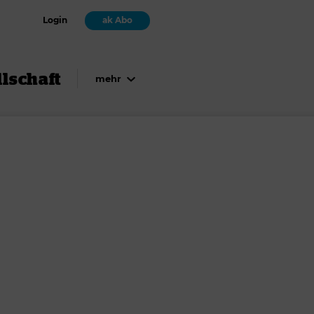
Login
ak Abo
lschaft
mehr