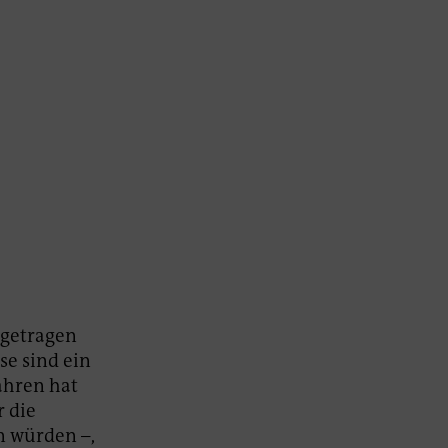
igetragen
se sind ein
ahren hat
 die
n würden –,