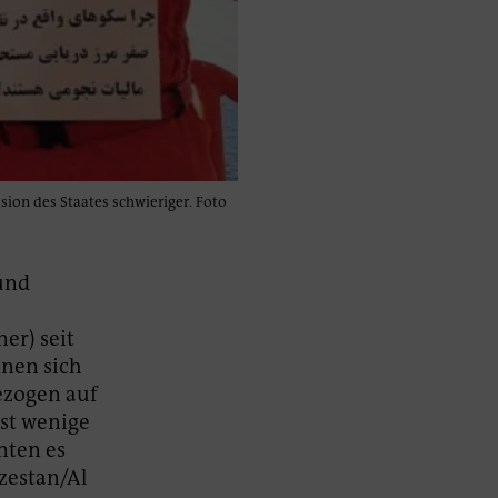
sion des Staates schwieriger. Foto
 und
er) seit
nnen sich
ezogen auf
rst wenige
nten es
zestan/Al