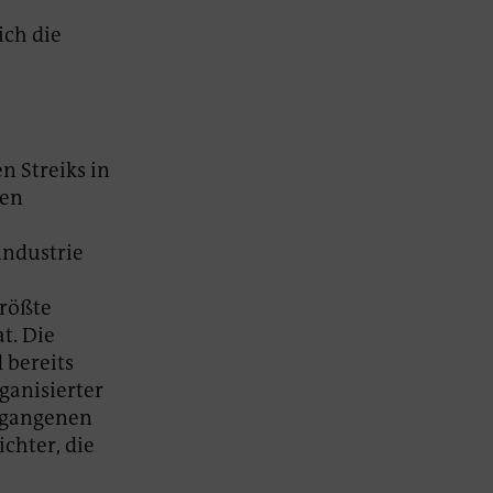
ich die
n Streiks in
ten
industrie
größte
t. Die
 bereits
ganisierter
ergangenen
ichter, die