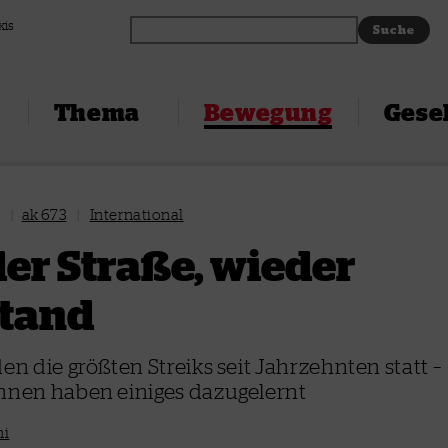
xis
Thema
Bewegung
Gesel
1
|
ak 673
|
International
er Straße, wieder
tand
den die größten Streiks seit Jahrzehnten statt –
innen haben einiges dazugelernt
ni