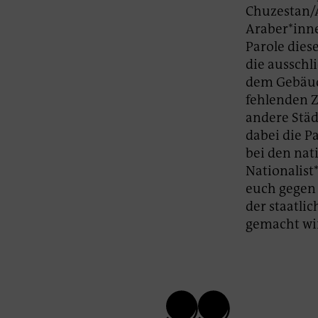
Chuzestan/A
Araber*inne
Parole dies
die ausschl
dem Gebäud
fehlenden Z
andere Städt
dabei die P
bei den nat
Nationalist
euch gegen 
der staatli
gemacht wir