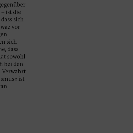
 gegenüber
– ist die
 dass sich
hwaz vor
gen
en sich
he, dass
hat sowohl
h bei den
. Verwahrt
ismus« ist
ran