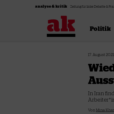
Zum Inhalt springen
analyse & kritik
Zeitung für linke Debatte & Pra
Politik
17. August 202
Wied
Auss
In Iran fin
Arbeiter*
Von
Mina Kha