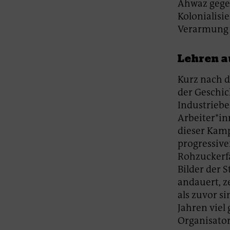
Ahwaz gege
Kolonialisi
Verarmung 
Lehren a
Kurz nach 
der Geschic
Industriebe
Arbeiter*in
dieser Kamp
progressive
Rohzuckerfa
Bilder der 
andauert, z
als zuvor s
Jahren viel 
Organisator