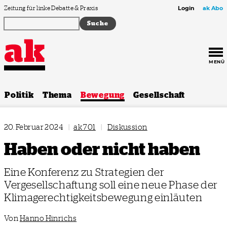
Zum Inhalt springen
Zeitung für linke Debatte & Praxis
Login
ak Abo
MENÜ
Politik
Thema
Bewegung
Gesellschaft
20. Februar 2024
|
ak 701
|
Diskussion
Haben oder nicht haben
Eine Konferenz zu Strategien der
Vergesellschaftung soll eine neue Phase der
Klimagerechtigkeitsbewegung einläuten
Von
Hanno Hinrichs