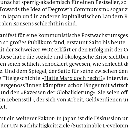
zunächst sperrig-akademisch für einen Bestseller, so
 »Towards the Idea of Degrowth Communism« sogar 
ie in Japan und in anderen kapitalistischen Ländern 
eralen Konsens schlechthin sind.
anifest für eine kommunistische Postwachstumsgese
 so großes Publikum fand, erstaunt Saito bis heute.
it der
Schweizer WOZ
erklärt er den Erfolg mit der 
iese habe die soziale und ökologische Krise sichtba
n seien schlicht schockiert gewesen, wie schlecht 
e. Und dem Spiegel, der Saito für seine zwischen de
 Titelgeschichte »
Hatte Marx doch recht?
« intervie
ltersgenoss*innen kämpften schon länger mit wirtsch
 und den »Exzessen der Globalisierung«. Sie seien off
n Lebensstil«, der sich von Arbeit, Geldverdienen
det.
 ein weiterer Faktor: In Japan ist die Diskussion u
er UN-Nachhaltigkeitsziele (Sustainable Developm