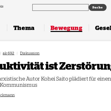
xis
Thema
Bewegung
Gesel
|
ak 692
|
Diskussion
ktivität ist Zerstöru
xistische Autor Kohei Saito plädiert für eine
-Kommunismus
eckmann