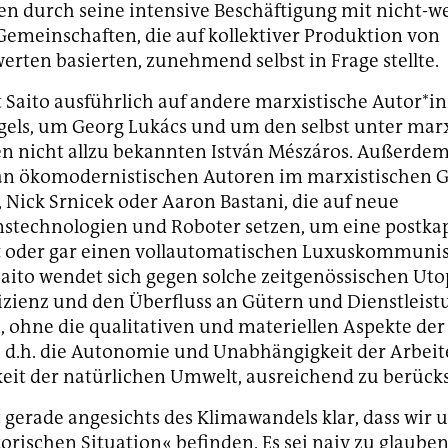
en durch seine intensive Beschäftigung mit nicht-w
Gemeinschaften, die auf kollektiver Produktion von
rten basierten, zunehmend selbst in Frage stellte.
Saito ausführlich auf andere marxistische Autor*in
els, um Georg Lukács und um den selbst unter mar
n nicht allzu bekannten István Mészáros. Außerde
k an ökomodernistischen Autoren im marxistischen 
 Nick Srnicek oder Aaron Bastani, die auf neue
stechnologien und Roboter setzen, um eine postkapi
ft oder gar einen vollautomatischen Luxuskommuni
Saito wendet sich gegen solche zeitgenössischen Uto
fizienz und den Überfluss an Gütern und Dienstleis
 ohne die qualitativen und materiellen Aspekte der
 d.h. die Autonomie und Unabhängigkeit der Arbeit
eit der natürlichen Umwelt, ausreichend zu berücks
t gerade angesichts des Klimawandels klar, dass wir u
orischen Situation« befinden. Es sei naiv zu glauben