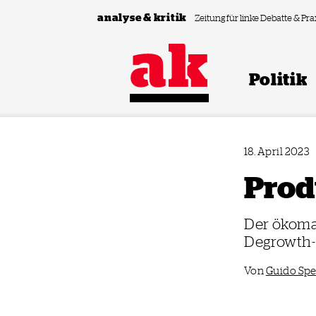
Zum Inhalt springen
analyse & kritik
Zeitung für linke Debatte & Pra
Politik
18. April 2023
Produ
Der ökomar
Degrowth
Von
Guido Sp