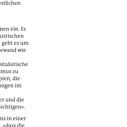
estlichen
nen ein. Es
xistischen
m geht es um
Gewand wie
talistische
smus zu
pien, die
tungen im
er und die
ichtigen«.
ns in einer
, »dass die