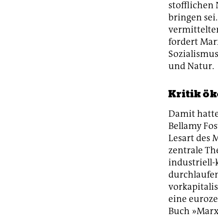
stofflichen
bringen sei.
vermittelte
fordert Mar
Sozialismus
und Natur.
Kritik ö
Damit hatte
Bellamy Fos
Lesart des 
zentrale Th
industriel
durchlaufen
vorkapitali
eine euroze
Buch »Marx 