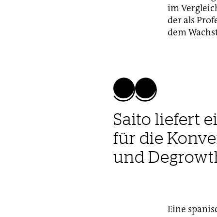
im Vergleic
der als Prof
dem Wachs
Saito liefert
für die Konv
und Degrowt
Eine spanis