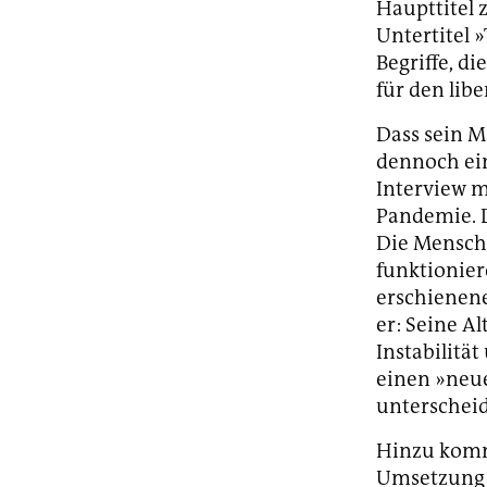
Haupttitel 
Untertitel
Begriffe, d
für den lib
Dass sein M
dennoch ein
Interview m
Pandemie. D
Die Mensche
funktionier
erschienene
er: Seine A
Instabilität
einen »neue
unterschei
Hinzu kommt
Umsetzung d