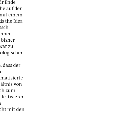
ür Ende
che auf den
s mit einem
ds the Idea
tsch
seiner
 bisher
war zu
ologischer
, dass der
ar
ematisierte
ältnis von
uch zum
kritisieren.
m
cht mit den