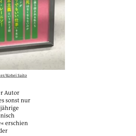
ter/Kohei Saito
er Autor
es sonst nur
-jährige
anisch
e« erschien
der