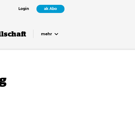
Login
ak Abo
lschaft
mehr
ng
n