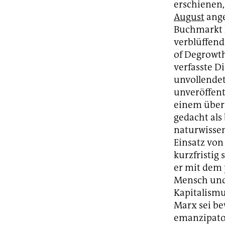
erschienen,
August
ange
Buchmarkt k
verblüffend
of Degrowth
verfasste D
unvollendet
unveröffent
einem über
gedacht als
naturwissen
Einsatz vo
kurzfristig 
er mit dem 
Mensch und
Kapitalismu
Marx sei be
emanzipator