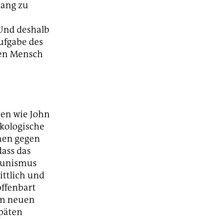
lang zu
 Und deshalb
Aufgabe des
hen Mensch
ren wie John
ökologische
hen gegen
ass das
mmunismus
ittlich und
offenbart
nem neuen
späten