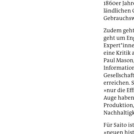
1860er Jahr
ländlichen 
Gebrauchswe
Zudem geht 
geht um Eng
Expert*inne
eine Kriti
Paul Mason,
Information
Gesellscha
erreichen. 
»nur die Ef
Auge haben,
Produktion,
Nachhaltigk
Für Saito is
»neuen hist