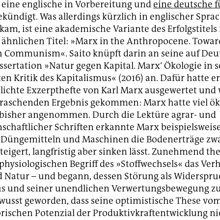
 eine englische in Vorbereitung und
eine deutsche f
kündigt. Was allerdings kürzlich in englischer Spra
am, ist eine akademische Variante des Erfolgstitel
 ähnlichen Titel: »Marx in the Anthropocene. Towar
 Communism«. Saito knüpft darin an seine auf Deu
issertation »Natur gegen Kapital. Marx‘ Ökologie in 
en Kritik des Kapitalismus« (2016) an. Dafür hatte er
lichte Exzerpthefte von Karl Marx ausgewertet und 
raschenden Ergebnis gekommen: Marx hatte viel ök
 bisher angenommen. Durch die Lektüre agrar- und
schaftlicher Schriften erkannte Marx beispielsweise
n Düngemitteln und Maschinen die Bodenerträge zw
steigert, langfristig aber sinken lässt. Zunehmend th
physiologischen Begriff des »Stoffwechsels« das Verh
 Natur – und begann, dessen Störung als Widerspr
s und seiner unendlichen Verwertungsbewegung zu 
wusst geworden, dass seine optimistische These vo
ischen Potenzial der Produktivkraftentwicklung ni