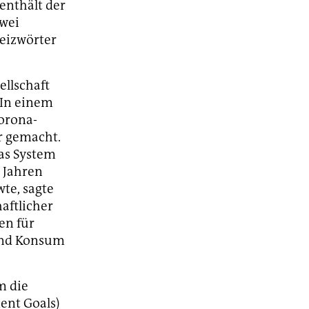
 enthält der
zwei
Reizwörter
llschaft
 In einem
Corona-
r gemacht.
das System
n Jahren
wte, sagte
aftlicher
en für
 und Konsum
m die
ent Goals)