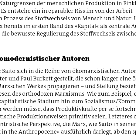
 Naturgrenzen der menschlichen Produktion in Eink
 Es entstehe ein irreparabler Riss im von der Arbeit
n Prozess des Stoffwechsels von Mensch und Natur.
x bereits im ersten Band des »Kapital« als zentrale 
 die bewusste Regulierung des Stoffwechsels zwisc
komodernistischer Autoren
 Saito sich in die Reihe von ökomarxistischen Auto
ter und Paul Burkett gestellt, die schon länger eine 
Marxschen Werkes propagieren – und Stellung bezie
esen des orthodoxen Marxismus. Wie zum Beispiel, d
l-kapitalistische Stadium hin zum Sozialismus/Ko
 werden müsse, dass Produktivkräfte per se fortschr
stische Produktionsweisen primitiv seien. Letzteres 
ntristische Perspektive, die Marx, wie Saito in sei
in the Anthropocene« ausführlich darlegt, ab den 