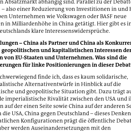
n Absatzmarkt abhängig sind. Parallel zu der Debat
 – also einer Reduzierung von Investitionen in und
aben Unternehmen wie Volkswagen oder BASF neue
en in Milliardenhöhe in China getätigt. Hier gibt es 
Deutschlands klare Interessenswidersprüche.
lungen – China als Partner und China als Konkurren
ie geopolitischen und kapitalistischen Interessen de
n von EU-Staaten und Unternehmen. Was sind die
rungen für linke Positionierungen in dieser Debat
chwerwiegend finde ich, dass es kaum solidarische,
alistische Alternativentwürfe in Hinblick auf die
che und geopolitische Situation gibt. Dazu trägt a
imperialistische Rivalität zwischen den USA und 
 auf der einen Seite sowie China auf der anderen Se
 die USA, China gegen Deutschland – dieses Denken
atlichen Konfigurationen prägt die öffentliche Debat
er werden Auseinandersetzungen mit den