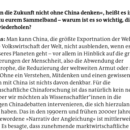
 die Zukunft nicht ohne China denken«, heißt es i
 zu eurem Sammelband – warum ist es so wichtig, d
wiederholen?
s:
Man kann China, die größte Exportnation der Welt
 Volkswirtschaft der Welt, nicht ausblenden, wenn e
eres Planeten geht – vor allem in Hinblick auf die 
erungen der Menschheit, also die Abwendung der
rophe, die Reduzierung der weltweiten Armut oder
 Ohne ein Verstehen, Mitdenken und einen gewissen
 mit China ist nichts davon denkbar. Für die
nschaftliche Chinaforschung ist das natürlich kein 
er wir möchten als Wissenschaftler*innen in die
en Chinadebatten intervenieren, die sich hierzula
 haben. Das in den 1990ern und frühen 2000er Jahr
wordene »Narrativ der Angleichung« ist mittlerwei
 Es besagte, dass zunehmende marktwirtschaftlich