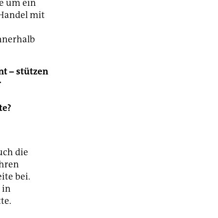
te um ein
 Handel mit
innerhalb
t – stützen
r
te?
uch die
ihren
ite bei.
 in
te.