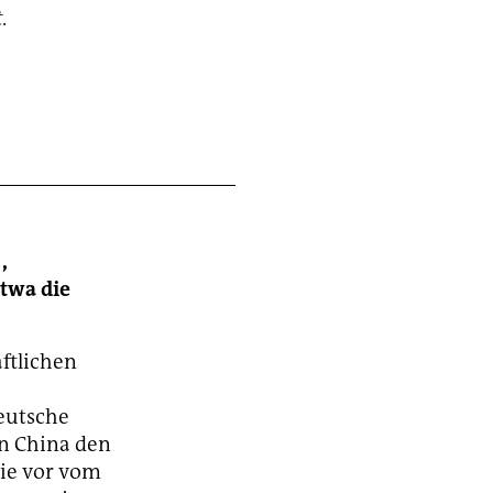
.
,
etwa die
aftlichen
eutsche
on China den
wie vor vom