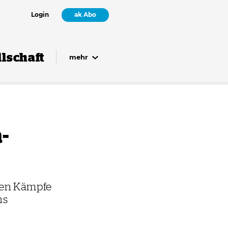
Login
ak Abo
lschaft
mehr
-
alen Kämpfe
hs