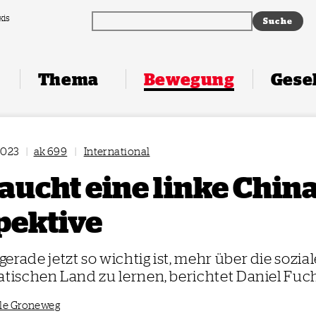
xis
Thema
Bewegung
Gesel
2023
|
ak 699
|
International
aucht eine linke China
pektive
erade jetzt so wichtig ist, mehr über die sozi
atischen Land zu lernen, berichtet Daniel Fuc
le Groneweg