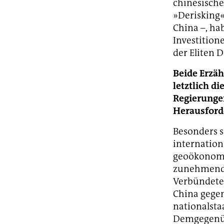
chinesische
»Derisking«
China –, h
Investition
der Eliten 
Beide Erzäh
letztlich d
Regierunge
Herausforde
Besonders s
internation
geoökonomis
zunehmende 
Verbündeten
China gegen
nationalsta
Demgegenüb