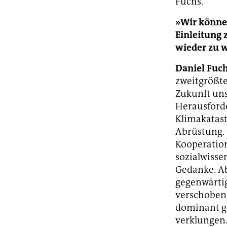
Fuchs.
»Wir können
Einleitung
wieder zu 
Daniel Fuch
zweitgrößte
Zukunft uns
Herausford
Klimakatast
Abrüstung.
Kooperation
sozialwisse
Gedanke. Ab
gegenwärtig
verschoben
dominant ge
verklungen.