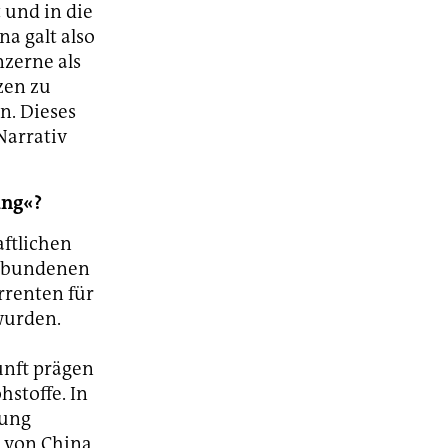
 und in die
na galt also
nzerne als
zen zu
n. Dieses
Narrativ
ung«?
ftlichen
erbundenen
rrenten für
wurden.
unft prägen
stoffe. In
rung
 von China