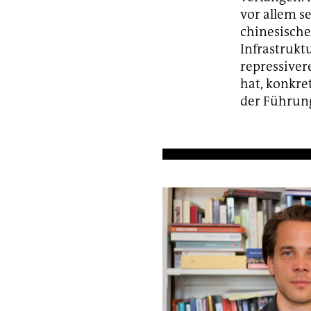
vor allem s
chinesische
Infrastrukt
repressiver
hat, konkre
der Führung