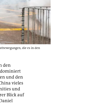
tbewegungen, die es in den
n den
s dominiert
gen und den
China vieles
nities und
er Blick auf
 Daniel