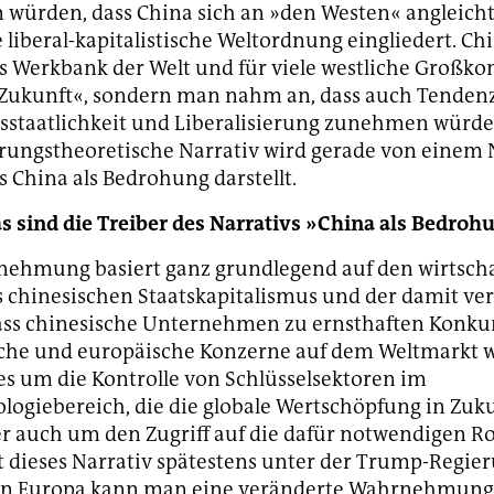
 würden, dass China sich an »den Westen« angleicht
liberal-kapitalistische Weltordnung eingliedert. Chi
ls Werkbank der Welt und für viele westliche Großko
 Zukunft«, sondern man nahm an, dass auch Tenden
staatlichkeit und Liberalisierung zunehmen würde
ungstheoretische Narrativ wird gerade von einem 
s China als Bedrohung darstellt.
 sind die Treiber des Narrativs »China als Bedroh
nehmung basiert ganz grundlegend auf den wirtscha
s chinesischen Staatskapitalismus und der damit v
ass chinesische Unternehmen zu ernsthaften Konku
che und europäische Konzerne auf dem Weltmarkt 
es um die Kontrolle von Schlüsselsektoren im
ogiebereich, die die globale Wertschöpfung in Zuk
r auch um den Zugriff auf die dafür notwendigen Roh
 dieses Narrativ spätestens unter der Trump-Regie
 In Europa kann man eine veränderte Wahrnehmung