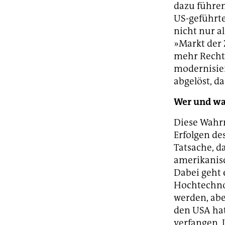
dazu führen
US-geführte 
nicht nur a
»Markt der
mehr Rechts
modernisier
abgelöst, da
Wer und was
Diese Wahr
Erfolgen de
Tatsache, d
amerikanis
Dabei geht 
Hochtechnol
werden, abe
den USA hat
verfangen.