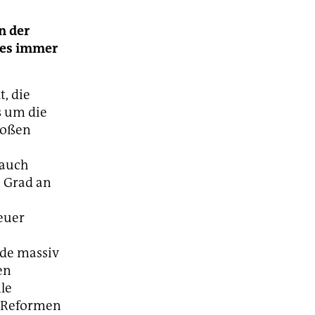
n der
ies immer
, die
s um die
großen
 auch
 Grad an
neuer
nde massiv
en
le
e Reformen