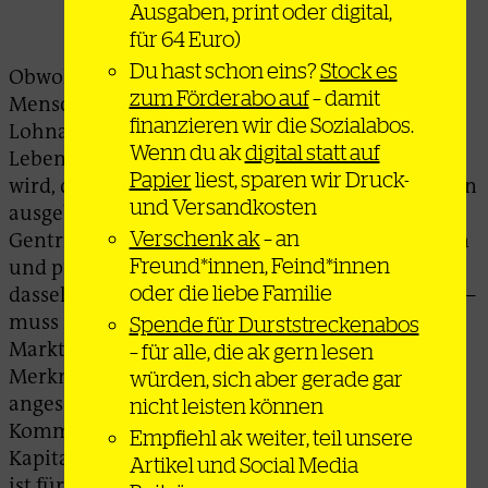
Ausgaben, print oder digital,
für 64 Euro)
Du hast schon eins?
Stock es
Obwohl die überwiegende Mehrheit der
zum Förderabo auf
– damit
Menschen, die sich am Kampf beteiligen,
finanzieren wir die Sozialabos.
Lohnabhängige sind – Proletarier*innen, deren
Wenn du ak
digital statt auf
Leben ihnen durch seelenlose Jobs gestohlen
Papier
liest, sparen wir Druck-
wird, die immer mehr von ihrem Lohn für Mieten
und Versandkosten
ausgeben müssen, die durch
Verschenk ak
– an
Gentrifizierungsprojekte von Staatsbeamt*innen
Freund*innen, Feind*innen
und privaten Immobilienunternehmen (was oft
oder die liebe Familie
dasselbe ist) immer weiter in die Höhe schießen –
muss man sich vor Augen halten, dass die »freie
Spende für Durststreckenabos
Marktwirtschaft« von vielen als zentrales
– für alle, die ak gern lesen
Merkmal der kulturellen Identität Hongkongs
würden, sich aber gerade gar
angesehen wird. Im Gegensatz zum von der
nicht leisten können
Kommunistischen Partei verwalteten »roten«
Empfiehl ak weiter, teil unsere
Kapitalismus. Was derzeit in Hongkong existiert,
Artikel und Social Media
ist für einige Menschen bei weitem nicht ideal;