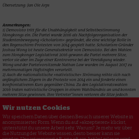
Übersetzung: Jan Ole Arps
Anmerkungen:
1) Demosisto tritt für die Unabhängigkeit und Selbstbestimmung
Hongkongs ein. Die Partei wurde 2016 als Nachfolgeorganisation der
Studentenbewegung »Scholarism« gegründet, die eine wichtige Rolle in
den Regenschirm-Protesten von 2014 gespielt hatte. Scholarism-Gründer
Joshua Wong ist heute Generalsekretär von Demosisto. Bei den Wahlen
zum Hongkonger Legislativrat 2016 gewann die Partei mehrere Sitze,
verlor sie aber im Zuge einer Kontroverse bei der Vereidigung wieder.
Wong und der Parteivorsitzende Nathan Law wurden im August 2017 zu
mehrmonatigen Haftstrafen verurteilt.
2) Auch die nationalistische »nativistische« Strömung reihte sich nach
anfänglichem Zögern in die Proteste von 2014 ein und forderte einen
konfrontativeren Kurs gegenüber China. Zu den Legislativratswahlen
2016 traten nativistische Gruppen in einem Wahlbündnis an und konnten
mehrere Sitze gewinnen. Ihre Vertreter*innen verloren die Sitze jedoch
ebenfalls, als sie den Amtseid verweigerten oder durch eigene
Formulierungen konterkarierten.
Wir nutzen Cookies
Wir speichern Daten über deinen Besuch unserer Website in
anonymisierter Form. Wenn du auf »akzeptieren« klickst,
unterstützt du unsere Arbeit sehr. Warum? Je mehr wir über
ANARCHISMUS
AUFSTAND
AUSLIEFERUNGSGESETZ
die Nutzung der Website wissen, desto besser kann sie
KAPITALISMUS
CHINA
GENTRIFIZIERUNG
HONGKONG
werden. Uns interessiert z.B., wie oft ein Artikel gelesen wird,