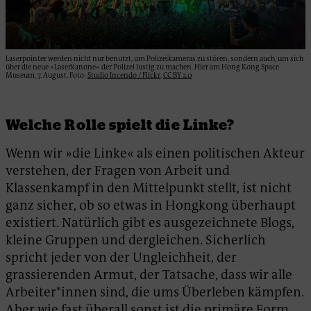
Laserpointer werden nicht nur benutzt, um Polizeikameras zu stören, sondern auch, um sich
über die neue »Laserkanone« der Polizei lustig zu machen. Hier am Hong Kong Space
Museum, 7. August. Foto:
Studio Incendo / Flickr
,
CC BY 2.0
Welche Rolle spielt die Linke?
Wenn wir »die Linke« als einen politischen Akteur
verstehen, der Fragen von Arbeit und
Klassenkampf in den Mittelpunkt stellt, ist nicht
ganz sicher, ob so etwas in Hongkong überhaupt
existiert. Natürlich gibt es ausgezeichnete Blogs,
kleine Gruppen und dergleichen. Sicherlich
spricht jeder von der Ungleichheit, der
grassierenden Armut, der Tatsache, dass wir alle
Arbeiter*innen sind, die ums Überleben kämpfen.
Aber wie fast überall sonst ist die primäre Form