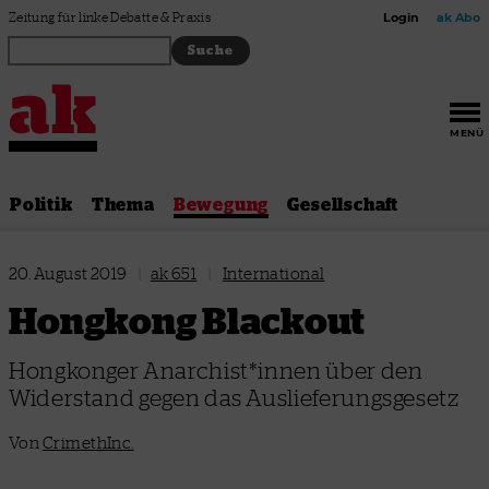
Zum Inhalt springen
Zeitung für linke Debatte & Praxis
Login
ak Abo
MENÜ
Politik
Thema
Bewegung
Gesellschaft
20. August 2019
|
ak 651
|
International
Hongkong Blackout
Hongkonger Anarchist*innen über den
Widerstand gegen das Auslieferungsgesetz
Von
CrimethInc.