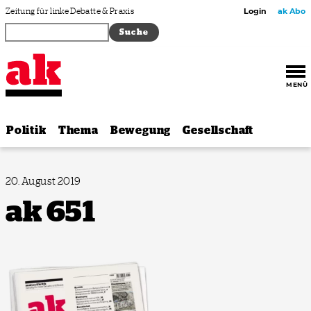
Zum Inhalt springen
Zeitung für linke Debatte & Praxis
Login
ak Abo
MENÜ
Politik
Thema
Bewegung
Gesellschaft
20. August 2019
ak 651