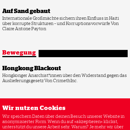
Auf Sand gebaut
Internationale Großmächte sichern ihren Einfluss in Haiti
über korrupte Strukturen – und Korruptionsvorwürfe
Von
Claire Antone Payton
Bewegung
Hongkong Blackout
Hongkonger Anarchist*innen über den Widerstand gegen das
Auslieferungsgesetz
Von CrimethInc.
Wir nutzen Cookies
Alle Ausgaben
Wir speichern Daten über deinen Besuch unserer Website in
anonymisierter Form. Wenn du auf »akzeptieren« klickst,
unterstützt du unsere Arbeit sehr. Warum? Je mehr wir über