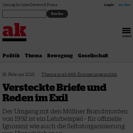
Zum Inhalt springen
Zeitung für linke Debatte & Praxis
Login
ak Abo
MENÜ
Politik
Thema
Bewegung
Gesellschaft
16. Februar 2021
|
Thema in ak 668: Erinnerungspolitik
Versteckte Briefe und
Reden im Exil
Der Umgang mit den Möllner Brandmorden
von 1992 ist ein Lehrbeispiel – für offizielle
Ignoranz wie auch die Selbstorganisierung