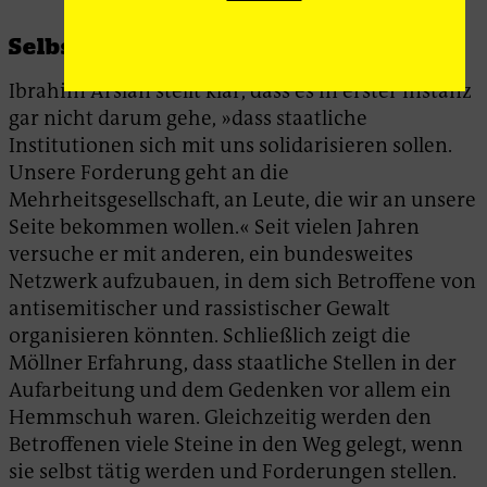
Selbstorganisiertes Gedenken
Ibrahim Arslan stellt klar, dass es in erster Instanz
gar nicht darum gehe, »dass staatliche
Institutionen sich mit uns solidarisieren sollen.
Unsere Forderung geht an die
Mehrheitsgesellschaft, an Leute, die wir an unsere
Seite bekommen wollen.« Seit vielen Jahren
versuche er mit anderen, ein bundesweites
Netzwerk aufzubauen, in dem sich Betroffene von
antisemitischer und rassistischer Gewalt
organisieren könnten. Schließlich zeigt die
Möllner Erfahrung, dass staatliche Stellen in der
Aufarbeitung und dem Gedenken vor allem ein
Hemmschuh waren. Gleichzeitig werden den
Betroffenen viele Steine in den Weg gelegt, wenn
sie selbst tätig werden und Forderungen stellen.