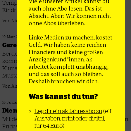
Viele unserer Artikel kannst du
Tempelhof gegen arme Menschen prozessiert –
auch ohne Abo lesen. Das ist
Eindrücke aus einer Langzeit­beobachtung
Absicht. Aber: Wir können nicht
Von Niels Seibert
ohne Abos überleben.
Linke Medien zu machen, kostet
19. März 2024
Geld. Wir haben keine reichen
Gereizte Stimmung, hohe Erwartungen
Financiers und keine großen
Bei den Tarifverhandlungen für den
Anzeigenkund*innen. ak
kommunalen Nahverkehr kämpfen ver.di und
arbeitet komplett unabhängig,
Klimabewegung gemeinsam – die Busfahrer
und das soll auch so bleiben.
Mustafa Ekit und Gökhan Sert sind mittendrin
Deshalb brauchen wir dich.
Von Alix Arnold
Was kannst du tun?
16. Januar 2024
Die neue Klimastreik­bewegung
Leg dir ein ak Jahresabo zu
(elf
Ausgaben, print oder digital,
Mit der Kampagne #WirFahrenZusammen wollen
für 64 Euro)
Fridays for Future und ver.di gemeinsam für den