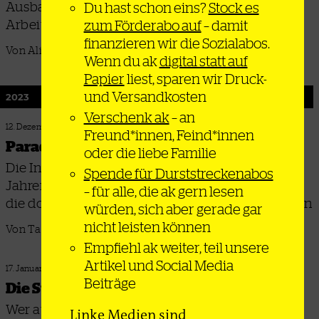
Ausbau des ÖPNV und bessere
Du hast schon eins?
Stock es
Arbeitsbedingungen kämpfen
zum Förderabo auf
– damit
finanzieren wir die Sozialabos.
Von Alix Arnold
Wenn du ak
digital statt auf
Papier
liest, sparen wir Druck-
und Versandkosten
2023
Verschenk ak
– an
12. Dezember 2023
Freund*innen, Feind*innen
Paradebeispiel der Klassenjustiz
oder die liebe Familie
Die Initiative Freiheitsfonds hat binnen zwei
Spende für Durststreckenabos
Jahren 911 Menschen aus dem Gefängnis befreit,
– für alle, die ak gern lesen
die dort wegen des Fahrens ohne Ticket einsaßen
würden, sich aber gerade gar
nicht leisten können
Von Tatjana Söding
Empfiehl ak weiter, teil unsere
Artikel und Social Media
17. Januar 2023
Beiträge
Die Straße-Knast-Pipeline
Wer auf der Straße lebt, landet
Linke Medien sind