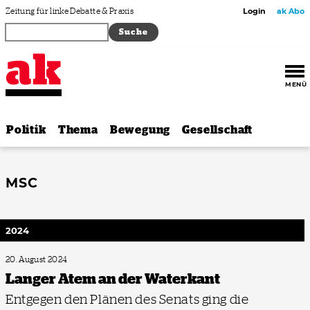
Zum Inhalt springen
Zeitung für linke Debatte & Praxis
Login
ak Abo
MENÜ
Politik
Thema
Bewegung
Gesellschaft
MSC
2024
20. August 2024
Langer Atem an der Waterkant
Entgegen den Plänen des Senats ging die