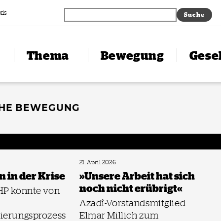
xis
Thema
Bewegung
Gesel
CHE BEWEGUNG
21. April 2026
 in der Krise
»Unsere Arbeit hat sich
noch nicht erübrigt«
HP könnte von
Azadî-Vorstandsmitglied
ierungsprozess
Elmar Millich zum