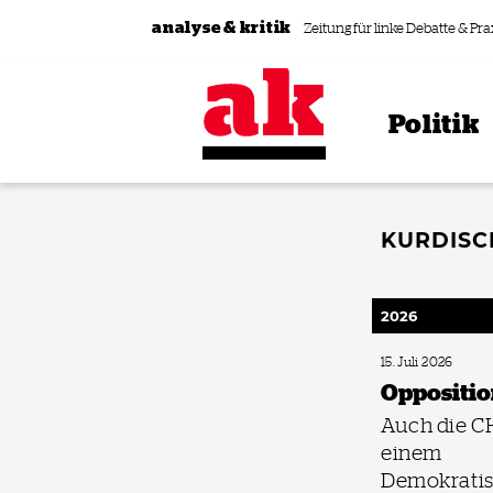
Zum Inhalt springen
analyse & kritik
Zeitung für linke Debatte & Pra
Politik
KURDIS
2026
15. Juli 2026
Opposition
Auch die C
einem
Demokratis