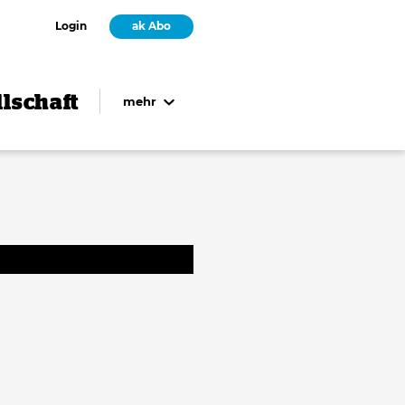
Login
ak Abo
lschaft
mehr