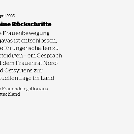
April 2025
ine Rückschritte
e Frauenbewegung
javas ist entschlossen,
re Errungenschaften zu
rteidigen – ein Gespräch
t dem Frauenrat Nord-
d Ostsyriens zur
tuellen Lage im Land
 Frauendelegation aus
utschland