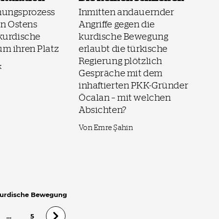
nungsprozess
Inmitten andauernder
en Ostens
Angriffe gegen die
kurdische
kurdische Bewegung
m ihren Platz
erlaubt die türkische
Regierung plötzlich
k
Gespräche mit dem
inhaftierten PKK-Gründer
Öcalan – mit welchen
Absichten?
Von Emre Şahin
 Kurdische Bewegung
…
5