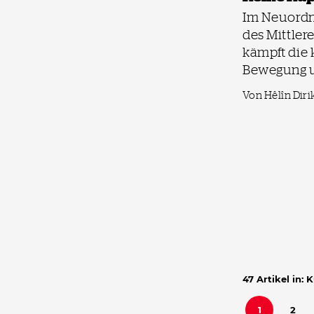
Im Neuord
des Mittler
kämpft die 
Bewegung u
Von Hêlîn Diri
47 Artikel in:
1
2