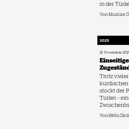
in der Türke
Von Müslüm Ö
2025
18. November 202
Einseitige
Zugestän
Trotz vieler
kurdische
stockt der P
Türkei – ei
Zwischenbi
Von Hêlîn Diri