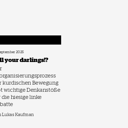
September 2025
ll your darlings!?
r
organisierungsprozess
r kurdischen Bewegung
bt wichtige Denkanstöße
r die hiesige linke
batte
n Lukas Kaufman