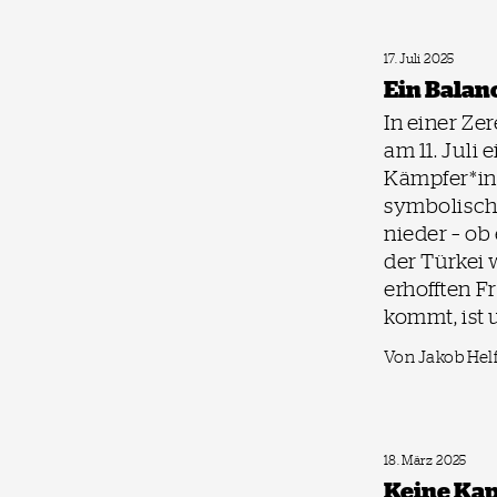
17. Juli 2025
Ein Balan
In einer Ze
am 11. Juli 
Kämpfer*i
symbolisch
nieder – ob
der Türkei 
erhofften F
kommt, ist 
Von Jakob Hel
18. März 2025
Keine Kap