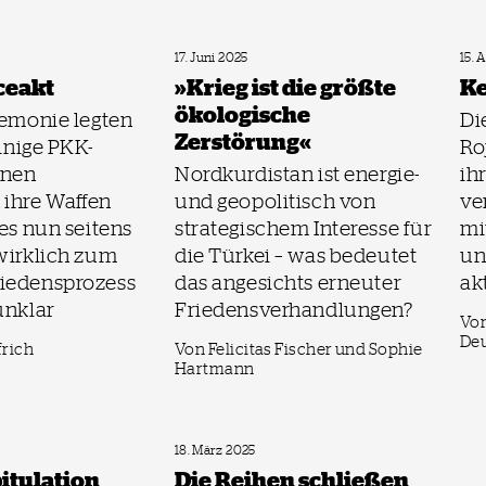
17. Juni 2025
15. 
ceakt
»Krieg ist die größte
Ke
ökologische
remonie legten
Di
Zerstörung«
einige PKK-
Ro
nnen
Nordkurdistan ist energie-
ih
 ihre Waffen
und geopolitisch von
ve
 es nun seitens
strategischem Interesse für
mi
wirklich zum
die Türkei – was bedeutet
un
riedensprozess
das angesichts erneuter
ak
unklar
Friedensverhandlungen?
Von
De
frich
Von Felicitas Fischer und Sophie
Hartmann
18. März 2025
itulation
Die Reihen schließen