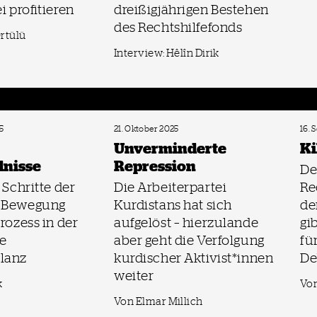
i profitieren
dreißigjährigen Bestehen
des Rechtshilfefonds
rtülü
Interview: Hêlîn Dirik
5
21. Oktober 2025
16. 
Unverminderte
Ki
dnisse
Repression
De
 Schritte der
Die Arbeiterpartei
Re
n Bewegung
Kurdistans hat sich
de
rozess in der
aufgelöst – hierzulande
gi
ne
aber geht die Verfolgung
fü
lanz
kurdischer Aktivist*innen
De
weiter
k
Vo
Von Elmar Millich