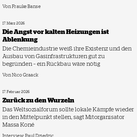
Von Frauke Banse
17. März 2026
Die Angst vor kalten Heizungen ist
Ablenkung
Die Chemieindustrie weiß ihre Existenz und den
Ausbau von Gasinfrastrukturen gut zu
begründen – ein Rückbau wäre nötig
Von Nico Graack
17. Februar 2026
Zurück zu den Wurzeln
Das Weltsozialforum sollte lokale Kämpfe wieder
in den Mittelpunkt stellen, sagt Mitorganisator
Massa Koné
Interview: Paul Dziedzic