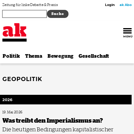
Zum Inhalt springen
Zeitung für linke Debatte & Praxis
Login
ak Abo
MENÜ
Politik
Thema
Bewegung
Gesellschaft
GEOPOLITIK
2026
19. Mai 2026
Was treibt den Imperialismus an?
Die heutigen Bedingungen kapitalistischer