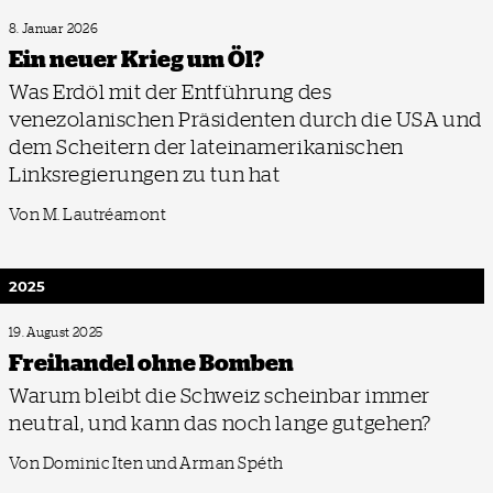
8. Januar 2026
Ein neuer Krieg um Öl?
Was Erdöl mit der Entführung des
venezolanischen Präsidenten durch die USA und
dem Scheitern der lateinamerikanischen
Linksregierungen zu tun hat
Von M. Lautréamont
2025
19. August 2025
Freihandel ohne Bomben
Warum bleibt die Schweiz scheinbar immer
neutral, und kann das noch lange gutgehen?
Von Dominic Iten und Arman Spéth