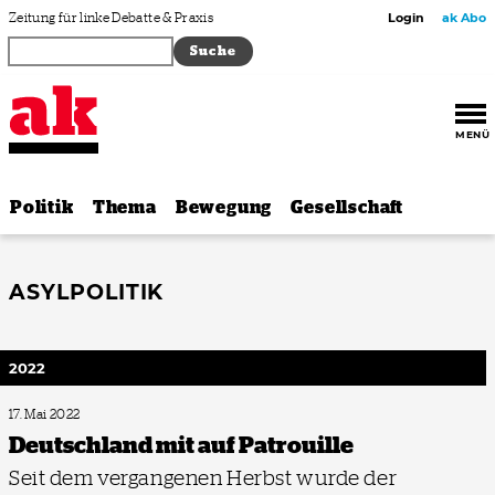
Zum Inhalt springen
Zeitung für linke Debatte & Praxis
Login
ak Abo
MENÜ
Politik
Thema
Bewegung
Gesellschaft
ASYLPOLITIK
2022
17. Mai 2022
Deutschland mit auf Patrouille
Seit dem vergangenen Herbst wurde der