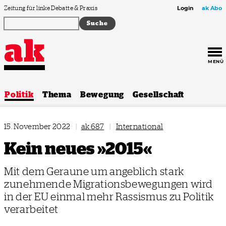
Zum Inhalt springen
Zeitung für linke Debatte & Praxis
Login
ak Abo
MENÜ
Politik
Thema
Bewegung
Gesellschaft
15. November 2022
|
ak 687
|
International
Kein neues »2015«
Mit dem Geraune um angeblich stark
zunehmende Migrationsbewegungen wird
in der EU einmal mehr Rassismus zu Politik
verarbeitet