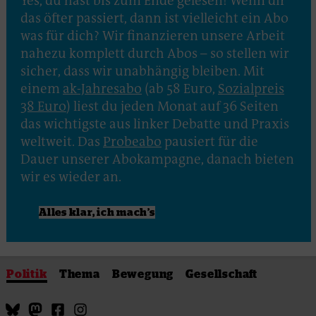
Yes, du hast bis zum Ende gelesen! Wenn dir
das öfter passiert, dann ist vielleicht ein Abo
was für dich? Wir finanzieren unsere Arbeit
nahezu komplett durch Abos – so stellen wir
sicher, dass wir unabhängig bleiben. Mit
einem
ak-Jahresabo
(ab 58 Euro,
Sozialpreis
38 Euro
) liest du jeden Monat auf 36 Seiten
das wichtigste aus linker Debatte und Praxis
weltweit. Das
Probeabo
pausiert für die
Dauer unserer Abokampagne, danach bieten
wir es wieder an.
Alles klar, ich mach’s
Politik
Thema
Bewegung
Gesellschaft