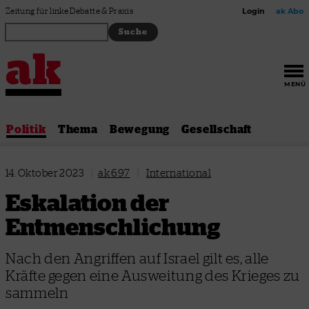
Zum Inhalt springen
Zeitung für linke Debatte & Praxis
Login
ak Abo
MENÜ
Politik
Thema
Bewegung
Gesellschaft
14. Oktober 2023
|
ak 697
|
International
Eskalation der
Entmenschlichung
Nach den Angriffen auf Israel gilt es, alle
Kräfte gegen eine Ausweitung des Krieges zu
sammeln