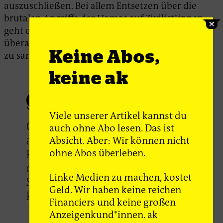
auszuschließen. Bei allem Entsetzen über die
brutalen Angriffe der Hamas auf Zivilist*innen,
geht es deshalb darum, auf allen Ebenen und
überall Kräfte gegen die gegenwärtige Eskalation
Keine Abos,
zu sammeln.
keine ak
Viele unserer Artikel kannst du
Ohne ein Recht auf Rechte für
auch ohne Abo lesen. Das ist
alle Menschen in Israel und
Absicht. Aber: Wir können nicht
ohne Abos überleben.
Palästina wird es kein Ende
der Gewalt und damit keine
Linke Medien zu machen, kostet
Sicherheit für Israelis wie
Geld. Wir haben keine reichen
Palästinenser*innen geben.
Financiers und keine großen
Anzeigenkund*innen. ak