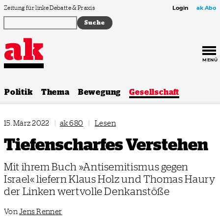
Zum Inhalt springen
Zeitung für linke Debatte & Praxis
Login
ak Abo
MENÜ
Politik
Thema
Bewegung
Gesellschaft
15. März 2022
|
ak 680
|
Lesen
Tiefenscharfes Verstehen
Mit ihrem Buch »Antisemitismus gegen
Israel« liefern Klaus Holz und Thomas Haury
der Linken wertvolle Denkanstöße
Von
Jens Renner