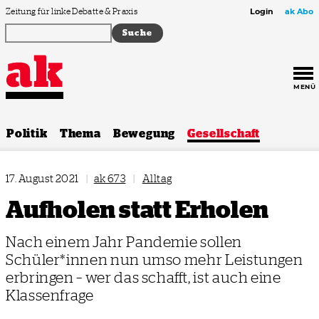
Zum Inhalt springen
Zeitung für linke Debatte & Praxis
Login
ak Abo
MENÜ
Politik
Thema
Bewegung
Gesellschaft
17. August 2021
|
ak 673
|
Alltag
Aufholen statt Erholen
Nach einem Jahr Pandemie sollen
Schüler*innen nun umso mehr Leistungen
erbringen – wer das schafft, ist auch eine
Klassenfrage