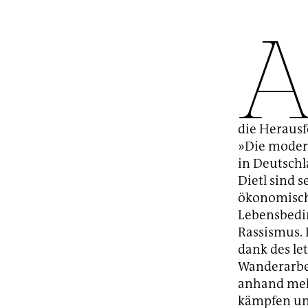
die Heraus
»Die moder
in Deutschl
Dietl sind s
ökonomische
Lebensbedin
Rassismus. 
dank des let
Wanderarbei
anhand meh
kämpfen un