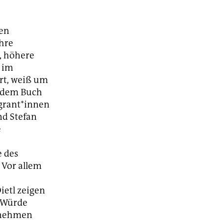
len
ihre
, höhere
r im
ert, weiß um
 dem Buch
grant*innen
nd Stefan
e
e des
 Vor allem
ietl zeigen
e Würde
 nehmen