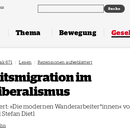
xis
Thema
Bewegung
Gesel
ak 671
|
Lesen
|
Rezensionen: aufgeblättert
itsmigration im
iberalismus
tert: »Die modernen Wanderarbeiter*innen« vo
 Stefan Dietl
uhn