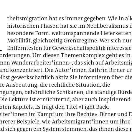
A
rbeitsmigration hat es immer gegeben. Wie in al
historischen Phasen hat sie im Neoliberalismus 
besondere Form: weltumspannende Lieferketten
Mobilität, gleichzeitig Grenzregime. Wer sich nu
Entferntesten für Gewerkschaftspolitik interessi
forderungen. Um diesen Themenkomplex geht es in
nen Wanderarbeiter*innen«, das sich auf Arbeitsmi
and konzentriert. Die Autor*innen Kathrin Birner u
elbst gewerkschaftlich aktiv. Sie informieren über di
 Ausbeutung, die rechtliche Situation, die
gungen, behördliche Schikanen, die ständige Bürd
Die Lektüre ist ernüchternd, aber auch inspirierend.
zten Kapitels. Es trägt den Titel »Fight Back.
ter*innen im Kampf um ihre Rechte«. Birner und D
rerer Beispiele, wie Arbeitsmigrant*innen um ihr
d sich gegen ein System stemmen, das ihnen diese