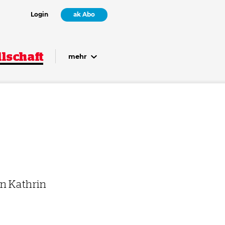
Login
ak Abo
lschaft
mehr
n Kathrin