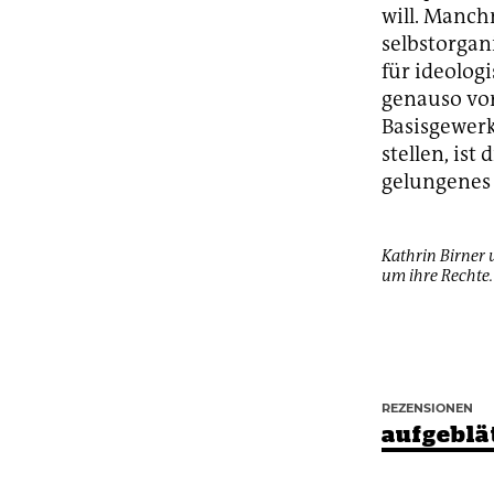
will. Manch
selbstorgani
für ideolo
genauso vor
Basisgewerk
stellen, is
gelungenes
Kathrin Birner 
um ihre Rechte.
REZENSIONEN
aufgeblä