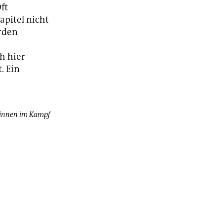
ft
apitel nicht
rden
h hier
. Ein
innen im Kampf