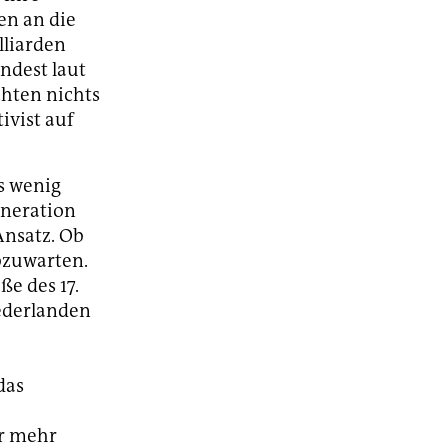
en an die
lliarden
indest laut
hten nichts
ivist auf
s wenig
eneration
Ansatz. Ob
bzuwarten.
ße des 17.
iederlanden
e
das
r mehr