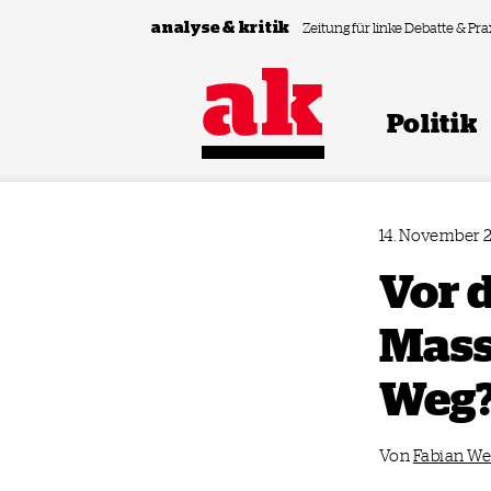
Zum Inhalt springen
analyse & kritik
Zeitung für linke Debatte & Pra
Politik
14. November 
Vor 
Mass
Weg
Von
Fabian W