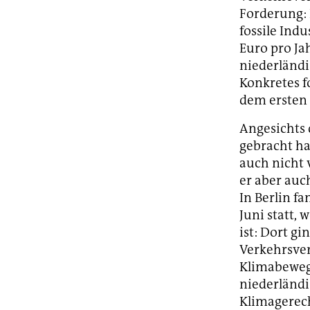
Forderung: 
fossile Ind
Euro pro Ja
niederländi
Konkretes fo
dem ersten 
Angesichts 
gebracht ha
auch nicht 
er aber auc
In Berlin f
Juni statt,
ist: Dort gi
Verkehrsver
Klimabewegu
niederländi
Klimagerec