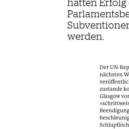
hatten Erfolg
Parlamentsbes
Subventionen
werden.
Der UN-Repo
nächsten W
veröffentli
zustande ko
Glasgow vor
»schrittwe
Beendigung 
beschleunig
Schlupflöch