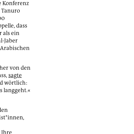
e Konferenz
l Tanuro
00
pelle, dass
 als ein
l-Jaber
n Arabischen
aher von den
ass,
sagte
d wörtlich:
es langgeht.«
den
ist*innen,
 Ihre