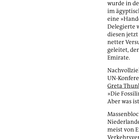
wurde in de
im ägyptisc
eine »Hande
Delegierte 
diesen jetzt
netter Vers
geleitet, d
Emirate.
Nachvollzie
UN-Konferen
Greta Thun
»Die Fossili
Aber was is
Massenbloc
Niederlanden
meist von E
Verkehrsver