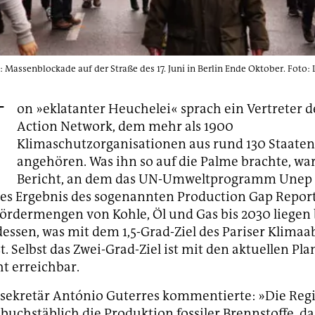
de: Massenblockade auf der Straße des 17. Juni in Berlin Ende Oktober. Foto
V
on »eklatanter Heuchelei« sprach ein Vertreter d
Action Network, dem mehr als 1900
Klimaschutzorganisationen aus rund 130 Staaten
angehören. Was ihn so auf die Palme brachte, war
Bericht, an dem das UN-Umweltprogramm Unep b
les Ergebnis des sogenannten Production Gap Report
ördermengen von Kohle, Öl und Gas bis 2030 liegen
essen, was mit dem 1,5-Grad-Ziel des Pariser Kli
t. Selbst das Zwei-Grad-Ziel ist mit den aktuellen Pl
t erreichbar.
sekretär António Guterres kommentierte: »Die Reg
buchstäblich die Produktion fossiler Brennstoffe, d