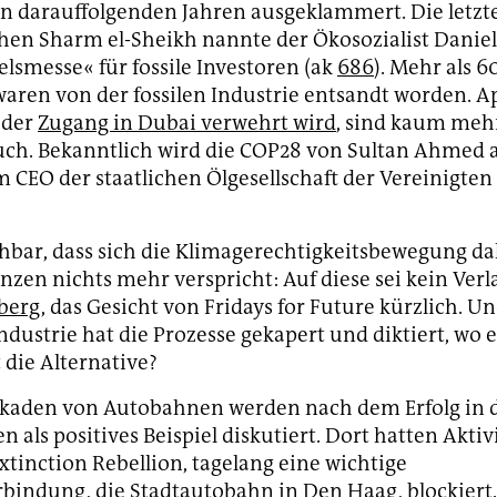
n darauffolgenden Jahren ausgeklammert. Die letzt
hen Sharm el-Sheikh nannte der Ökosozialist Danie
lsmesse« für fossile Investoren (ak
686
). Mehr als 6
waren von der fossilen Industrie entsandt worden. Ap
 der
Zugang in Dubai verwehrt wird
, sind kaum mehr
uch. Bekanntlich wird die COP28 von Sultan Ahmed a
em CEO der staatlichen Ölgesellschaft der Vereinigte
hbar, dass sich die Klimagerechtigkeitsbewegung d
zen nichts mehr verspricht: Auf diese sei kein Verl
berg
, das Gesicht von Fridays for Future kürzlich. Un
ndustrie hat die Prozesse gekapert und diktiert, wo 
t die Alternative?
kaden von Autobahnen werden nach dem Erfolg in 
 als positives Beispiel diskutiert. Dort hatten Aktiv
xtinction Rebellion, tagelang eine wichtige
bindung, die Stadtautobahn in Den Haag, blockiert.