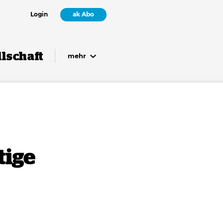
Login
ak Abo
lschaft
mehr
tige