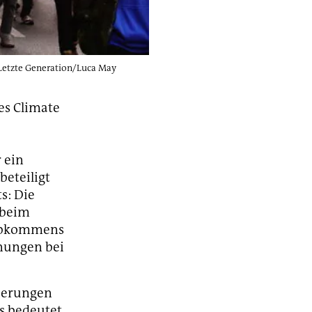
: Letzte Generation/Luca May
es Climate
 ein
eteiligt
s: Die
 beim
maabkommens
anungen bei
ierungen
as bedeutet