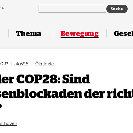
xis
Thema
Bewegung
Gesel
2023
|
ak 698
|
Ökologie
der COP28: Sind
enblockaden der rich
?
esthoven