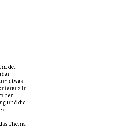
inn der
ubai
kaum etwas
onferenz in
um den
ng und die
 zu
d das Thema