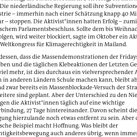
Die niederländische Regierung soll ihre Subvention
ustrie – immerhin nach einer Schätzung knapp 40 Mi
hr – stoppen. Die Aktivist*innen hatten Erfolg – zum
schem Parlamentsbeschluss. Sollte dem bis Weihnac
lgen, wird weiter blockiert, sagte im Oktober ein Akt
Weltkongress für Klimagerechtigkeit in Mailand.
dessen, dass die Massendemonstrationen der Friday
ben und die täglichen Klebeaktionen der Letzten G
viel mehr, ist dies durchaus ein vielversprechender 
h in anderen Ländern Schule machen kann, bleibt a
and zwar bereits ein Massenblockade-Versuch der Stra
 weitere sind geplant. Aber der Unterschied zu den N
ngen die Aktivist*innen täglich auf eine wichtige
bindung, 27 Tage hintereinander. Davon scheint di
ng hierzulande noch etwas entfernt zu sein. Aber 
sche Beispiel macht Hoffnung. Was bleibt der
htigkeitsbewegung auch anderes übrig, wenn imme