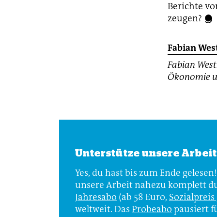
Berichte vo
zeugen?
Fabian Wes
Fabian West
Ökonomie u
Unterstütze unsere Arbei
Yes, du hast bis zum Ende gelesen!
unsere Arbeit nahezu komplett dur
Jahresabo
(ab 58 Euro,
Sozialpreis
weltweit. Das
Probeabo
pausiert f