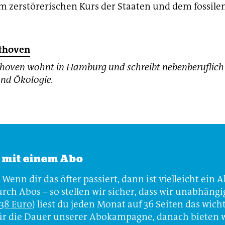
m zerstörerischen Kurs der Staaten und dem fossilen
thoven
hoven wohnt in Hamburg und schreibt nebenberuflich
nd Ökologie.
t mit einem Abo
 Wenn dir das öfter passiert, dann ist vielleicht ein 
ch Abos – so stellen wir sicher, dass wir unabhäng
 38 Euro
) liest du jeden Monat auf 36 Seiten das wich
ür die Dauer unserer Abokampagne, danach bieten wi