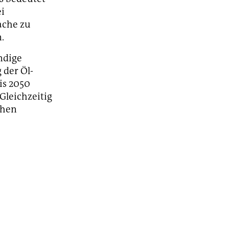
i
ache zu
.
ändige
 der Öl-
is 2050
Gleichzeitig
chen