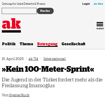
Zum Inhalt springen
Zeitung für linke Debatte & Praxis
Login
ak Abo
MENÜ
Politik
Thema
Bewegung
Gesellschaft
15. April 2025
|
ak 714
|
International
»Kein 100-Meter-Sprint«
Die Jugend in der Türkei fordert mehr als die
Freilassung İmamoğlus
Von
Svenja Huck