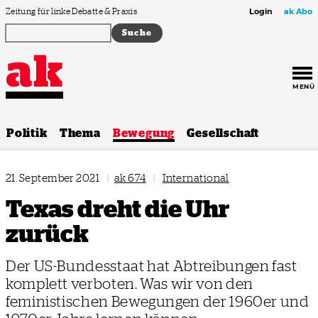
Zum Inhalt springen
Zeitung für linke Debatte & Praxis
Login
ak Abo
MENÜ
Politik
Thema
Bewegung
Gesellschaft
21. September 2021
|
ak 674
|
International
Texas dreht die Uhr
zurück
Der US-Bundesstaat hat Abtreibungen fast
komplett verboten. Was wir von den
feministischen Bewegungen der 1960er und