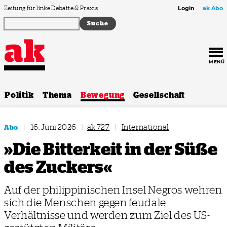
Zum Inhalt springen
Zeitung für linke Debatte & Praxis
Login
ak Abo
MENÜ
Politik
Thema
Bewegung
Gesellschaft
|
16. Juni 2026
|
ak 727
|
International
Abo
»Die Bitterkeit in der Süße
des Zuckers«
Auf der philippinischen Insel Negros wehren
sich die Menschen gegen feudale
Verhältnisse und werden zum Ziel des US-