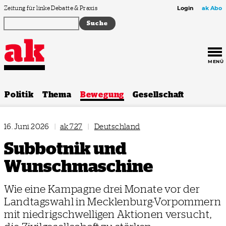
Zum Inhalt springen
Zeitung für linke Debatte & Praxis
Login
ak Abo
MENÜ
Politik
Thema
Bewegung
Gesellschaft
16. Juni 2026
|
ak 727
|
Deutschland
Subbotnik und
Wunschmaschine
Wie eine Kampagne drei Monate vor der
Landtagswahl in Mecklenburg-Vorpommern
mit niedrigschwelligen Aktionen versucht,