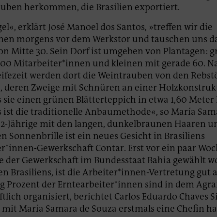
auben herkommen, die Brasilien exportiert.
gel«, erklärt José Manoel dos Santos, »treffen wir die
nnen morgens vor dem Werkstor und tauschen uns da
n Mitte 30. Sein Dorf ist umgeben von Plantagen: 
000 Mitarbeiter*innen und kleinen mit gerade 60. N
ifezeit werden dort die Weintrauben von den Rebst
, deren Zweige mit Schnüren an einer Holzkonstrukt
ss sie einen grünen Blätterteppich in etwa 1,60 Mete
s ist die traditionelle Anbaumethode«, so María Sam
32-Jährige mit den langen, dunkelbraunen Haaren u
n Sonnenbrille ist ein neues Gesicht in Brasiliens
r*innen-Gewerkschaft Contar. Erst vor ein paar Woch
ze der Gewerkschaft im Bundesstaat Bahia gewählt w
 Brasiliens, ist die Arbeiter*innen-Vertretung gut a
g Prozent der Erntearbeiter*innen sind in dem Agra
lich organisiert, berichtet Carlos Eduardo Chaves Sil
er mit María Samara de Souza erstmals eine Chefin hat