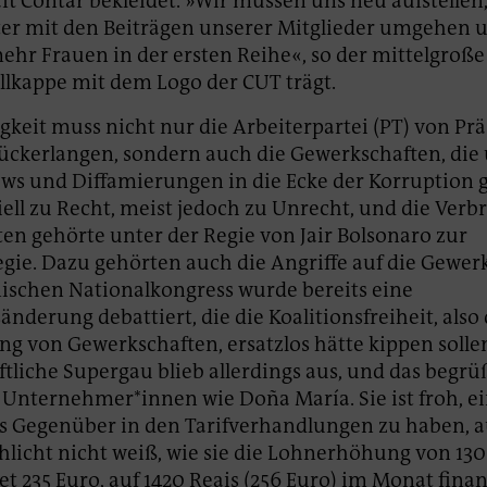
t Contar bekleidet. »Wir müssen uns neu aufstellen
er mit den Beiträgen unserer Mitglieder umgehen 
hr Frauen in der ersten Reihe«, so der mittelgroße
llkappe mit dem Logo der CUT trägt.
keit muss nicht nur die Arbeiterpartei (PT) von Prä
rückerlangen, sondern auch die Gewerkschaften, die 
ws und Diffamierungen in die Ecke der Korruption g
iell zu Recht, meist jedoch zu Unrecht, und die Verb
n gehörte unter der Regie von Jair Bolsonaro zur
tegie. Dazu gehörten auch die Angriffe auf die Gewer
nischen Nationalkongress wurde bereits eine
nderung debattiert, die die Koalitionsfreiheit, also 
g von Gewerkschaften, ersatzlos hätte kippen solle
tliche Supergau blieb allerdings aus, und das begr
 Unternehmer*innen wie Doña María. Sie ist froh, e
es Gegenüber in den Tarifverhandlungen zu haben,
chlicht nicht weiß, wie sie die Lohnerhöhung von 130
 235 Euro, auf 1420 Reais (256 Euro) im Monat finanz