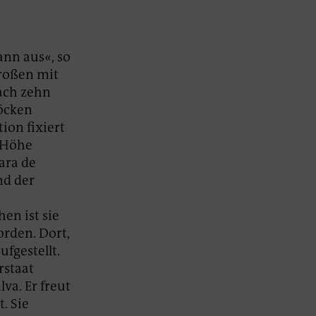
nn aus«, so
großen mit
ach zehn
öcken
ion fixiert
r Höhe
ara de
nd der
en ist sie
orden. Dort,
ufgestellt.
rstaat
va. Er freut
. Sie