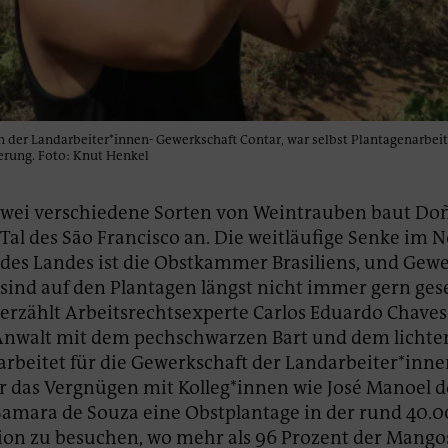
der Landarbeiter*innen- Gewerkschaft Contar, war selbst Plantagenarbeiter
erung. Foto: Knut Henkel
wei verschiedene Sorten von Weintrauben baut Do
Tal des Sāo Francisco an. Die weitläufige Senke im 
des Landes ist die Obstkammer Brasiliens, und Gew
sind auf den Plantagen längst nicht immer gern ges
erzählt Arbeitsrechtsexperte Carlos Eduardo Chaves 
 Anwalt mit dem pechschwarzen Bart und dem lichte
rbeitet für die Gewerkschaft der Landarbeiter*innen
er das Vergnügen mit Kolleg*innen wie José Manoel d
amara de Souza eine Obstplantage in der rund 40.
on zu besuchen, wo mehr als 96 Prozent der Mangos