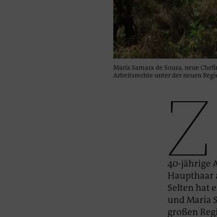
María Samara de Souza, neue Chefin 
Arbeitsrechte unter der neuen Regi
Z
40-jährige
Haupthaar a
Selten hat 
und María S
großen Regi