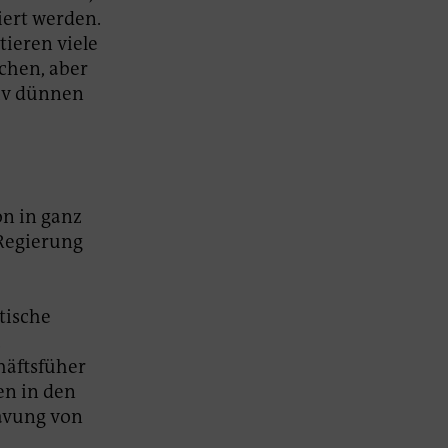
iert werden.
tieren viele
chen, aber
tiv dünnen
n in ganz
 Regierung
tische
.
häftsfüher
en in den
lavung von