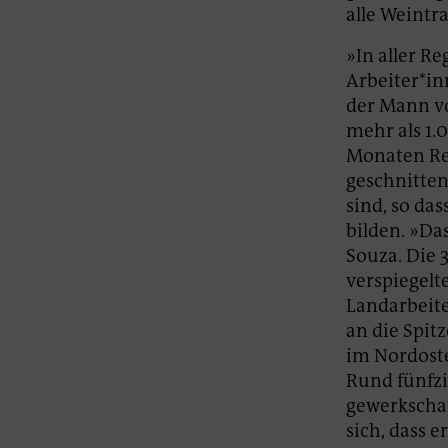
alle Weintr
»In aller Re
Arbeiter*i
der Mann vo
mehr als 1.
Monaten Re
geschnitten
sind, so da
bilden. »Da
Souza. Die 
verspiegelte
Landarbeite
an die Spit
im Nordosten
Rund fünfzi
gewerkschaft
sich, dass 