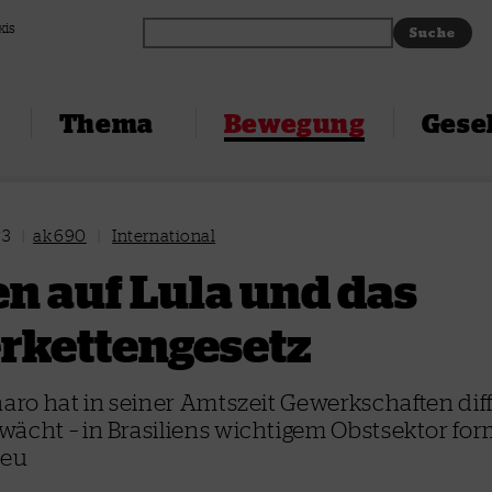
xis
Thema
Bewegung
Gesel
23
|
ak 690
|
International
en auf Lula und das
erkettengesetz
naro hat in seiner Amtszeit Gewerkschaften dif
ächt – in Brasiliens wichtigem Obstsektor for
neu