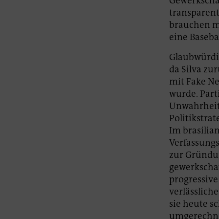
Gewerkschaf
transparent
brauchen me
eine Baseba
Glaubwürdig
da Silva zu
mit Fake Ne
wurde. Part
Unwahrheite
Politikstra
Im brasilia
Verfassungsä
zur Gründun
gewerkschaf
progressive
verlässlich
sie heute s
umgerechnet