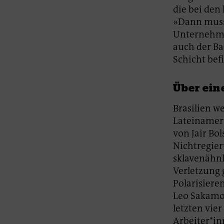
die bei den
»Dann muss 
Unternehmer
auch der Ba
Schicht bef
Über ein
Brasilien w
Lateinameri
von Jair Bo
Nichtregier
sklavenähnl
Verletzung 
Polarisiere
Leo Sakamot
letzten vier
Arbeiter*in