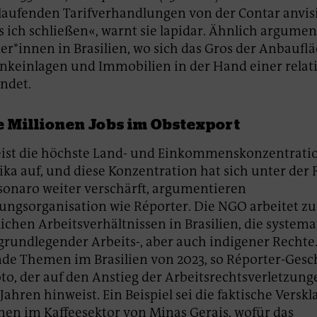
 laufenden Tarifverhandlungen von der Contar anvis
ich schließen«, warnt sie lapidar. Ähnlich argumen
*innen in Brasilien, wo sich das Gros der Anbauflä
nkeinlagen und Immobilien in der Hand einer rela
indet.
e Millionen Jobs im Obstexport
eist die höchste Land- und Einkommenskonzentratio
ka auf, und diese Konzentration hat sich unter der
lsonaro weiter verschärft, argumentieren
ungsorganisation wie Réporter. Die NGO arbeitet zu
ichen Arbeitsverhältnissen in Brasilien, die systema
grundlegender Arbeits-, aber auch indigener Rechte
nde Themen im Brasilien von 2023, so Réporter-Gesc
o, der auf den Anstieg der Arbeitsrechtsverletzung
 Jahren hinweist. Ein Beispiel sei die faktische Versk
nen im Kaffeesektor von Minas Gerais, wofür das