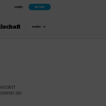
Login
ak Abo
lschaft
mehr
famiert
mieren sie