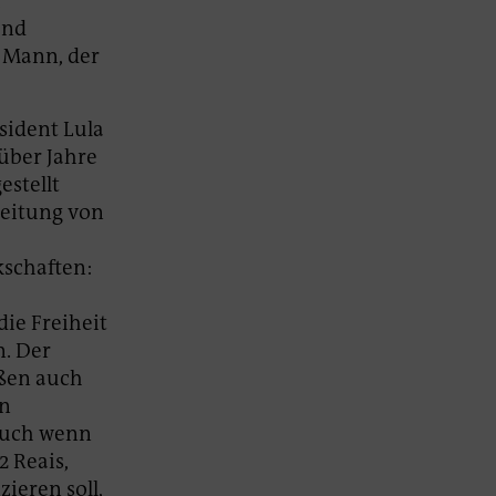
,
und
 Mann, der
sident Lula
über Jahre
estellt
reitung von
kschaften:
die Freiheit
n. Der
üßen auch
in
 auch wenn
2 Reais,
ieren soll,