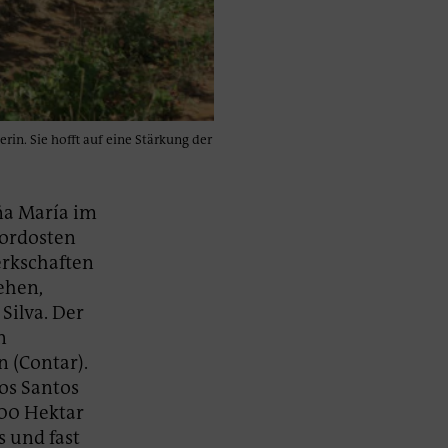
in. Sie hofft auf eine Stärkung der
ña María im
Nordosten
erkschaften
ehen,
Silva. Der
n
 (Contar).
os Santos
000 Hektar
 und fast