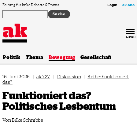
Zum Inhalt springen
Zeitung für linke Debatte & Praxis
Login
ak Abo
MENÜ
Politik
Thema
Bewegung
Gesellschaft
16. Juni 2026
|
ak 727
|
Diskussion
|
Reihe: Funktioniert
das?
Funktioniert das?
Politisches Lesbentum
Von
Bilke Schnibbe