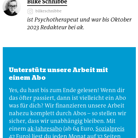
Bilke Schnibbe
bilkeschnibbe
ist Psychotherapeut und war bis Oktober
2023 Redakteur bei ak.
Unterstütz unsere Arbeit mit
einem Abo
Yes, du hast bis zum Ende gelesen! Wenn dir
das öfter passiert, dann ist vielleicht ein Abo
was für dich? Wir finanzieren unsere Arbeit
nahezu komplett durch Abos – so stellen wir
sicher, dass wir unabhängig bleiben. Mit
einem
ak-Jahresabo
(ab 64 Euro,
Sozialpreis
42 Euro
) liest du jeden Monat auf 32 Seiten