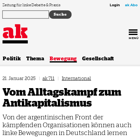
Zum Inhalt springen
Zeitung für linke Debatte & Praxis
Login
ak Abo
MENÜ
Politik
Thema
Bewegung
Gesellschaft
21. Januar 2025
|
ak 711
|
International
Vom Alltagskampf zum
Antikapitalismus
Von der argentinischen Front der
kämpfenden Organisationen können auch
linke Bewegungen in Deutschland lernen