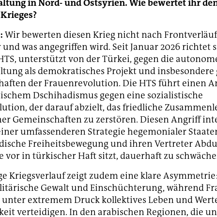
ltung in Nord- und Ostsyrien. Wie bewertet ihr de
 Krieges?
:
Wir bewerten diesen Krieg nicht nach Frontverläu
 und was angegriffen wird. Seit Januar 2026 richtet s
HTS, unterstützt von der Türkei, gegen die autonom
ltung als demokratisches Projekt und insbesondere 
aften der Frauenrevolution. Die HTS führt einen An
tischem Dschihadismus gegen eine sozialistische
ution, der darauf abzielt, das friedliche Zusammen
er Gemeinschaften zu zerstören. Diesen Angriff int
l einer umfassenderen Strategie hegemonialer Staat
urdische Freiheitsbewegung und ihren Vertreter Abdu
e vor in türkischer Haft sitzt, dauerhaft zu schwäche
ge Kriegsverlauf zeigt zudem eine klare Asymmetrie
ilitärische Gewalt und Einschüchterung, während F
unter extremem Druck kollektives Leben und Wert
eit verteidigen. In den arabischen Regionen, die un