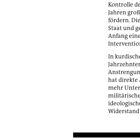
Kontrolle de
Jahren gro
fördern. Di
Staat und g
Anfang eine
Interventio
In kurdisch
Jahrzehnten
Anstrengung
hat direkte
mehr Unters
militärische
ideologisch
Widerstand 