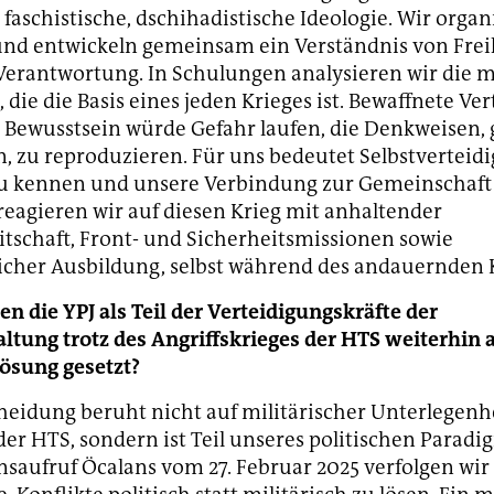
 faschistische, dschihadistische Ideologie. Wir organ
und entwickeln gemeinsam ein Verständnis von Frei
 Verantwortung. In Schulungen analysieren wir die 
die die Basis eines jeden Krieges ist. Bewaffnete Ve
 Bewusstsein würde Gefahr laufen, die Denkweisen, 
, zu reproduzieren. Für uns bedeutet Selbstverteid
zu kennen und unsere Verbindung zur Gemeinschaft 
 reagieren wir auf diesen Krieg mit anhaltender
itschaft, Front- und Sicherheitsmissionen sowie
icher Ausbildung, selbst während des andauernden K
 die YPJ als Teil der Verteidigungskräfte der
ltung trotz des Angriffskrieges der HTS weiterhin 
Lösung gesetzt?
heidung beruht nicht auf militärischer Unterlegenh
er HTS, sondern ist Teil unseres politischen Paradig
saufruf Öcalans vom 27. Februar 2025 verfolgen wir 