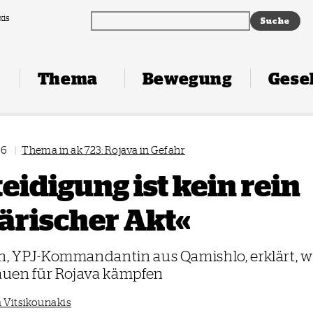
xis
Thema
Bewegung
Gesel
26
|
Thema in ak 723: Rojava in Gefahr
eidigung ist kein rein
tärischer Akt«
n, YPJ-Kommandantin aus Qamishlo, erklärt, 
uen für Rojava kämpfen
a Vitsikounakis