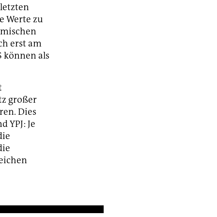
 letzten
e Werte zu
lamischen
ch erst am
S können als
t
tz großer
ren. Dies
d YPJ: Je
die
die
reichen