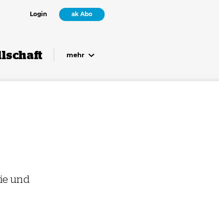
Login
ak Abo
lschaft
mehr
wie und