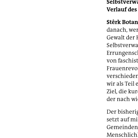
Selbstverwa
Verlauf des
Stêrk Botan
danach, wer
Gewalt der 
Selbstverwa
Errungensch
von faschis
Frauenrevol
verschieden
wir als Tei
Ziel, die k
der nach wi
Der bisheri
setzt auf m
Gemeinden 
Menschlichk