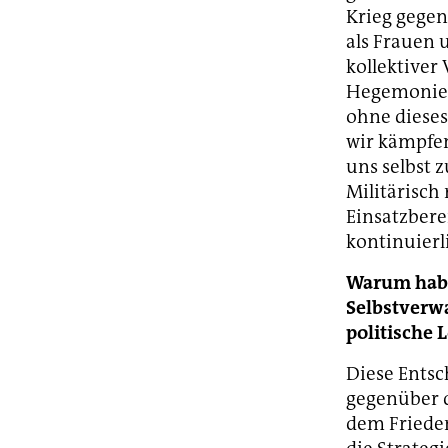
Krieg gegen
als Frauen 
kollektiver
Hegemonie, 
ohne dieses
wir kämpfen
uns selbst 
Militärisch
Einsatzbere
kontinuierl
Warum haben
Selbstverwa
politische 
Diese Entsc
gegenüber d
dem Frieden