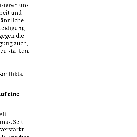
isieren uns
heit und
männliche
rteidigung
gegen die
igung auch,
zu stärken.
onflikts.
auf eine
eit
mas. Seit
verstärkt