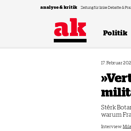
Zum Inhalt springen
analyse & kritik
Zeitung für linke Debatte & Pra
Politik
17. Februar 20
»Vert
mili
Stêrk Bota
warum Fra
Interview:
Mil