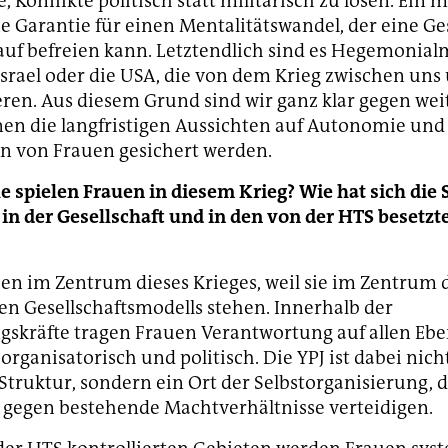
e, Konflikte politisch statt militärisch zu lösen. Ein m
ne Garantie für einen Mentalitätswandel, der eine Ge
uf befreien kann. Letztendlich sind es Hegemonial
 Israel oder die USA, die von dem Krieg zwischen uns
eren. Aus diesem Grund sind wir ganz klar gegen weit
en die langfristigen Aussichten auf Autonomie und
n von Frauen gesichert werden.
e spielen Frauen in diesem Krieg? Wie hat sich die 
in der Gesellschaft und in den von der HTS besetzt
en im Zentrum dieses Krieges, weil sie im Zentrum 
en Gesellschaftsmodells stehen. Innerhalb der
gskräfte tragen Frauen Verantwortung auf allen Eb
 organisatorisch und politisch. Die YPJ ist dabei nich
Struktur, sondern ein Ort der Selbstorganisierung, 
 gegen bestehende Machtverhältnisse verteidigen.