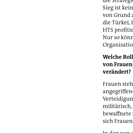
die Strategi
Sieg ist kei
von Grund a
die Türkei,
HTS profiti
Nur so könn
Organisatio
Welche Roll
von Frauen 
verändert?
Frauen steh
angegriffen
Verteidigun
militärisch,
bewaffnete 
sich Frauen