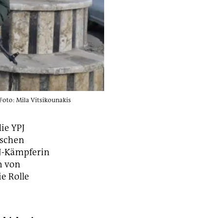
Foto: Mila Vitsikounakis
ie YPJ
ischen
PJ-Kämpferin
n von
e Rolle