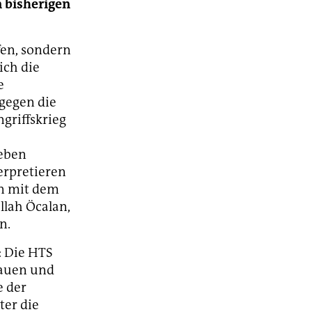
n bisherigen
fen, sondern
ich die
e
gegen die
griffskrieg
leben
erpretieren
en mit dem
llah Öcalan,
n.
: Die HTS
rauen und
e der
ter die