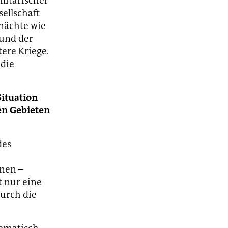
ilitärischer
sellschaft
mächte wie
 und der
ere Kriege.
 die
Situation
en Gebieten
des
enen –
t nur eine
durch die