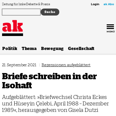
Zum Inhalt springen
Zeitung für linke Debatte & Praxis
Login
ak Abo
MENÜ
Politik
Thema
Bewegung
Gesellschaft
21. September 2021
|
Rezensionen: aufgeblättert
Briefe schreiben in der
Isohaft
Aufgeblättert: »Briefwechsel Christa Eckes
und Hüseyin Çelebi, April 1988 – Dezember
1989«, herausgegeben von Gisela Dutzi