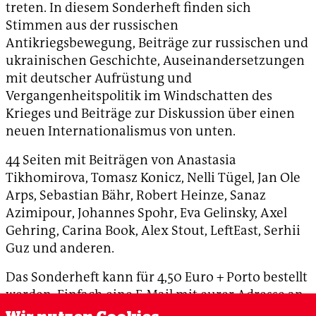
treten. In diesem Sonderheft finden sich
Stimmen aus der russischen
Antikriegsbewegung, Beiträge zur russischen und
ukrainischen Geschichte, Auseinandersetzungen
mit deutscher Aufrüstung und
Vergangenheitspolitik im Windschatten des
Krieges und Beiträge zur Diskussion über einen
neuen Internationalismus von unten.
44 Seiten mit Beiträgen von Anastasia
Tikhomirova, Tomasz Konicz, Nelli Tügel, Jan Ole
Arps, Sebastian Bähr, Robert Heinze, Sanaz
Azimipour, Johannes Spohr, Eva Gelinsky, Axel
Gehring, Carina Book, Alex Stout, LeftEast, Serhii
Guz und anderen.
Das Sonderheft kann für 4,50 Euro + Porto bestellt
werden. Einfach eine E-Mail mit eurer Adresse an
vertrieb@akweb.de
. Politgruppen erhalten 30