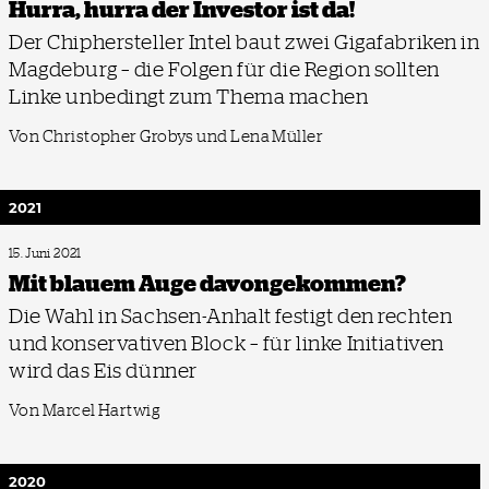
Hurra, hurra der Investor ist da!
Der Chiphersteller Intel baut zwei Gigafabriken in
Magdeburg – die Folgen für die Region sollten
Linke unbedingt zum Thema machen
Von Christopher Grobys und Lena Müller
2021
15. Juni 2021
Mit blauem Auge davongekommen?
Die Wahl in Sachsen-Anhalt festigt den rechten
und konservativen Block – für linke Initiativen
wird das Eis dünner
Von Marcel Hartwig
2020