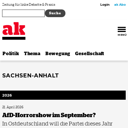
Zum Inhalt springen
Zeitung für linke Debatte & Praxis
Login
ak Abo
MENÜ
Politik
Thema
Bewegung
Gesellschaft
SACHSEN-ANHALT
2026
21. April 2026
AfD-Horrorshow im September?
In Ostdeutschland will die Partei dieses Jahr