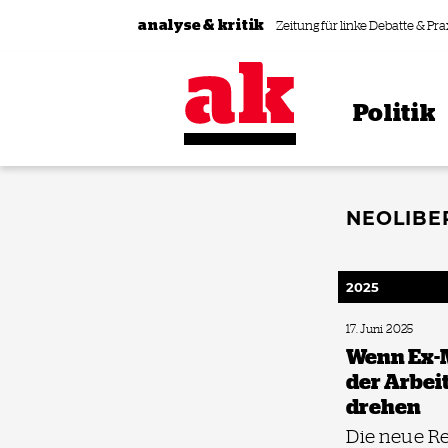
Zum Inhalt springen
analyse & kritik
Zeitung für linke Debatte & Pra
Politik
NEOLIBE
2025
17. Juni 2025
Wenn Ex-
der Arbei
drehen
Die neue Re