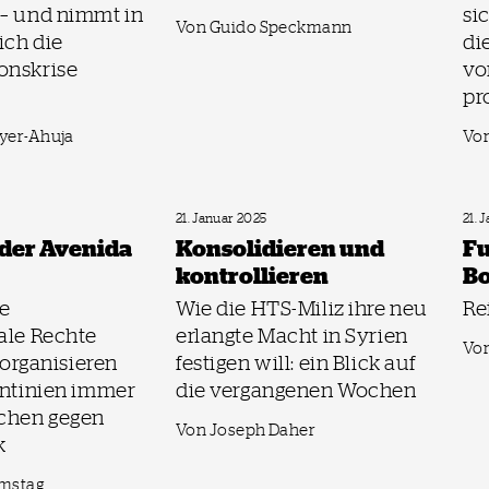
 – und nimmt in
si
Von Guido Speckmann
ich die
di
onskrise
vo
pr
yer-Ahuja
Von
21. Januar 2025
21. 
 der Avenida
Konsolidieren und
Fu
kontrollieren
Bo
e
Wie die HTS-Miliz ihre neu
Re
ale Rechte
erlangte Macht in Syrien
Vo
, organisieren
festigen will: ein Blick auf
entinien immer
die vergangenen Wochen
chen gegen
Von Joseph Daher
k
amstag