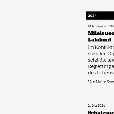
2024
19. November 202
Mileis ne
Lalaland
Im Konflikt
sozialen Or
setzt die a
Regierung 
des Lebens
Von Malte Sei
21. Mai 2024
Schatzsu