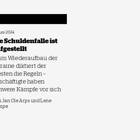
Juni 2024
e Schuldenfalle ist
fgestellt
im Wiederaufbau der
raine diktiert der
sten die Regeln –
schäftigte haben
hwere Kämpfe vor sich
 Jan Ole Arps und Lene
mpe