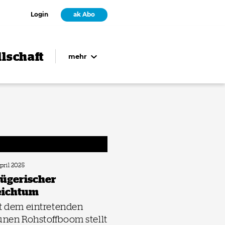
Login
ak Abo
lschaft
mehr
April 2025
ügerischer
eichtum
t dem eintretenden
ünen Rohstoffboom stellt