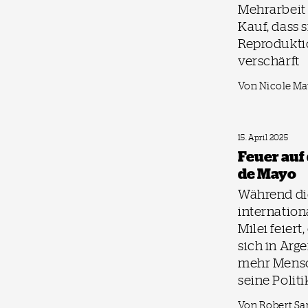
Mehrarbeit
Kauf, dass s
Reprodukti
verschärft
Von Nicole Ma
15. April 2025
Feuer auf
de Mayo
Während di
internation
Milei feiert
sich in Arg
mehr Mens
seine Politi
Von Robert S