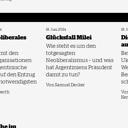
4
18. Juni 2024
18. 
oliberales
Glücksfall Milei
Di
au
Wie steht es um den
 mit den
totgesagten
Be
ganisationen
Neoliberalismus – und was
Uk
rgentinische
hat Argentiniens Präsident
We
auf den Entzug
damit zu tun?
Be
notwendigsten
sc
Von Samuel Decker
werth
Von
Ke
che im