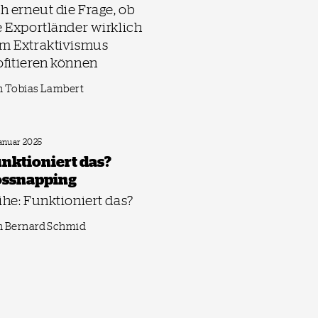
ch erneut die Frage, ob
e Exportländer wirklich
m Extraktivismus
ofitieren können
 Tobias Lambert
Januar 2025
nktioniert das?
ssnapping
ihe: Funktioniert das?
n Bernard Schmid