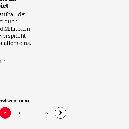
iet
aufbau der
rd auch
d Milliarden
verspricht
 allem eins:
mpe
Neoliberalismus
2
3
…
6