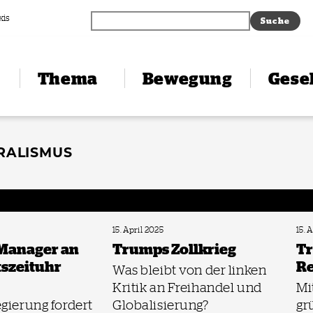
xis
Thema
Bewegung
Gesel
RALISMUS
15. April 2025
15. 
Manager an
Trumps Zollkrieg
Tr
tszeituhr
R
Was bleibt von der linken
Kritik an Freihandel und
Mi
gierung fordert
Globalisierung?
gr