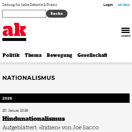
Zum Inhalt springen
Zeitung für linke Debatte & Praxis
Login
ak Abo
MENÜ
Politik
Thema
Bewegung
Gesellschaft
NATIONALISMUS
2026
20. Januar 2026
Hindunationalismus
Aufgeblättert: »Indien« von Joe Sacco