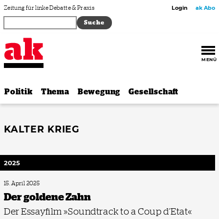
Zum Inhalt springen
Zeitung für linke Debatte & Praxis
Login
ak Abo
MENÜ
Politik
Thema
Bewegung
Gesellschaft
KALTER KRIEG
2025
15. April 2025
Der goldene Zahn
Der Essayfilm »Soundtrack to a Coup d’Etat«