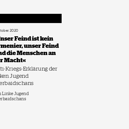
ktober 2020
nser Feind ist kein
menier, unser Feind
nd die Menschen an
r Macht«
ti-Kriegs-Erklärung der
nken Jugend
erbaidschans
 Linke Jugend
erbaidschans