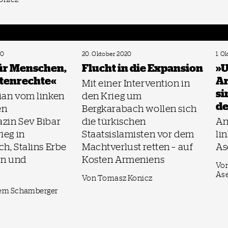
20
20. Oktober 2020
1. O
ür Menschen,
Flucht in die Expansion
»U
atenrechte«
Ar
Mit einer Intervention in
si
ian vom linken
den Krieg um
de
en
Bergkarabach wollen sich
zin Sev Bibar
die türkischen
An
ieg in
Staatsislamisten vor dem
li
h, Stalins Erbe
Machtverlust retten – auf
As
on und
Kosten Armeniens
Von
As
Von Tomasz Konicz
rem Schamberger