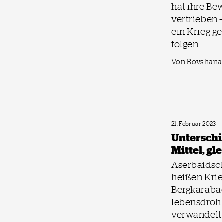
hat ihre B
vertrieben 
ein Krieg 
folgen
Von Rovshana
21. Februar 2023
Unterschi
Mittel, gl
Aserbaidsc
heißen Kri
Bergkarabac
lebensdroh
verwandelt