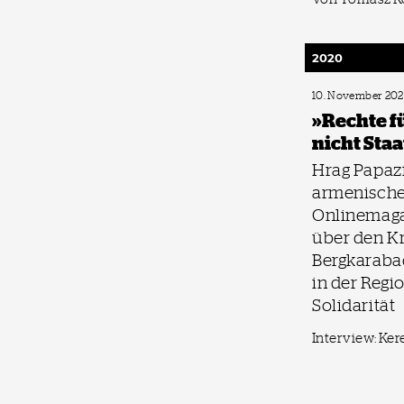
2020
10. November 20
»Rechte f
nicht Sta
Hrag Papaz
armenisch
Onlinemaga
über den Kr
Bergkarabac
in der Regi
Solidarität
Interview: Ke