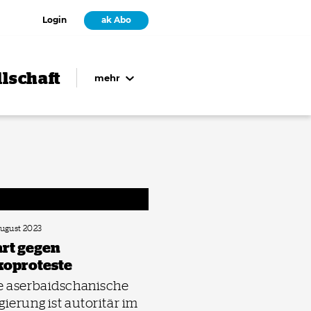
Login
ak Abo
lschaft
mehr
August 2023
rt gegen
oproteste
e aserbaidschanische
gierung ist autoritär im