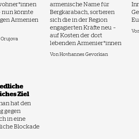
ewohner*innen
armenische Name für
In
– nun könnte
Bergkarabach, sortieren
Ge
gegen Armenien
sich die in der Region
Eu
engagierten Kräfte neu –
Vo
auf Kosten der dort
 Orujova
lebenden Armenier*innen
Von Hovhannes Gevorkian
edliche
eiches Ziel
han hat den
eg gegen
h in eine
liche Blockade