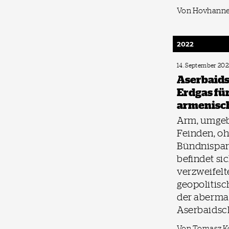
Von Hovhanne
2022
14. September 202
Aserbaid­
Erdgas fü
armenisch
Arm, umge
Feinden, o
Bündnispar
befindet sic
verzweifelt
geopolitisc
der abermal
Aserbaidsc
Von Tomasz K