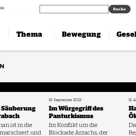
xis
Thema
Bewegung
Gesel
EN
19. September 2023
15. 
e Säuberung
Im Würgegriff des
Ha
rabach
Panturkismus
Ök
an ist in die
Im Konflikt um die
Di
nmarschiert und
Blockade Arzachs, der
Re