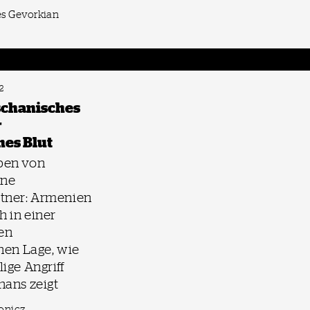
s Gevorkian
2
schanisches
r
es Blut
ben von
hne
tner: Armenien
h in einer
en
hen Lage, wie
ige Angriff
hans zeigt
onicz