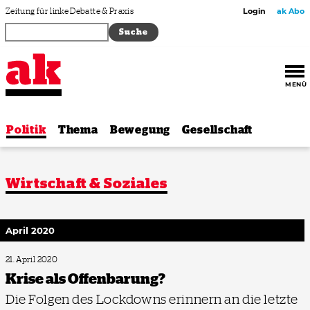
Zum Inhalt springen
Zeitung für linke Debatte & Praxis
Login
ak Abo
MENÜ
Politik
Thema
Bewegung
Gesellschaft
Wirtschaft & Soziales
April 2020
21. April 2020
Krise als Offenbarung?
Die Folgen des Lockdowns erinnern an die letzte