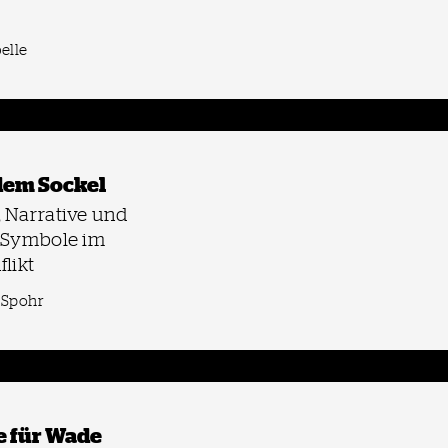
elle
 dem Sockel
 Narrative und
e Symbole im
likt
 Spohr
e für Wade